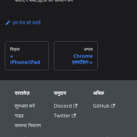
फ्लोटिंग सबटाइटल का उपयोग करें
इस पेज को बदलें
पिछ्ला
अगला
Chrome
iPhone/iPad
एक्सटेंशन
दस्तावेज़
समुदाय
अधिक
शुरुआत करें
Discord
GitHub
गाइड
Twitter
समस्या निवारण