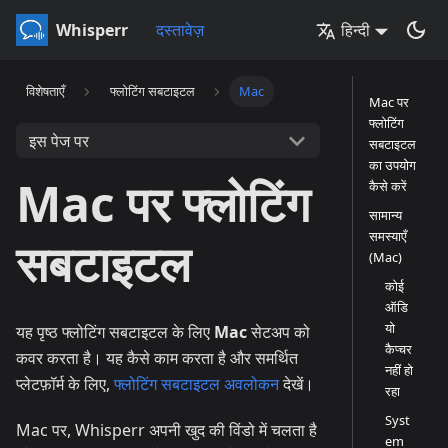
Whisperr
दस्तावेज़
हिन्दी
विशेषताएँ
फ्लोटिंग सबटाइटल
Mac
Mac पर
फ्लोटिंग
इस पेज पर
सबटाइटल
का उपयोग
Mac पर फ्लोटिंग
कैसे करें
सामान्य
समस्याएँ
सबटाइटल
(Mac)
कोई
ऑडि
यो
यह पृष्ठ फ्लोटिंग सबटाइटल के लिए
Mac
सेटअप को
कैप्चर
कवर करता है। यह कैसे काम करता है और समर्थित
नहीं हो
प्लेटफ़ॉर्म के लिए,
फ्लोटिंग सबटाइटल अवलोकन
देखें।
रहा
Syst
Mac पर, Whisperr अपनी खुद की विंडो में चलता है
em