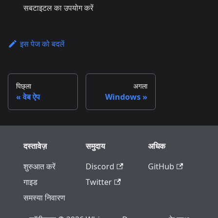
सबटाइटल का उपयोग करें
इस पेज को बदलें
पिछ्ला
अगला
वेब ऐप
Windows
दस्तावेज़
समुदाय
अधिक
शुरुआत करें
Discord
GitHub
गाइड
Twitter
समस्या निवारण