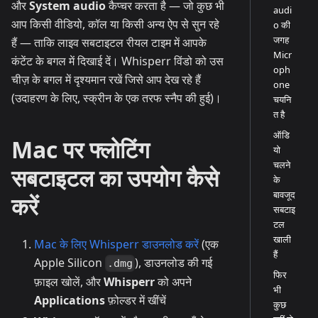
और
System audio
कैप्चर करता है — जो कुछ भी
audi
आप किसी वीडियो, कॉल या किसी अन्य ऐप से सुन रहे
o की
जगह
हैं — ताकि लाइव सबटाइटल रीयल टाइम में आपके
Micr
कंटेंट के बगल में दिखाई दें। Whisperr विंडो को उस
oph
चीज़ के बगल में दृश्यमान रखें जिसे आप देख रहे हैं
one
(उदाहरण के लिए, स्क्रीन के एक तरफ स्नैप की हुई)।
चयनि
त है
ऑडि
Mac पर फ्लोटिंग
यो
चलने
सबटाइटल का उपयोग कैसे
के
बावजूद
करें
सबटाइ
टल
खाली
Mac के लिए Whisperr डाउनलोड करें
(एक
हैं
Apple Silicon
), डाउनलोड की गई
.dmg
फिर
फ़ाइल खोलें, और
Whisperr
को अपने
भी
Applications
फ़ोल्डर में खींचें
कुछ