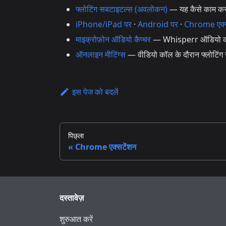
फ्लोटिंग सबटाइटल्स (अवलोकन)
— यह कैसे काम करता 
iPhone/iPad पर
·
Android पर
·
Chrome एक्स
माइक्रोफ़ोन ऑडियो कैप्चर
— Whisperr ऑडियो को कै
ऑनलाइन मीटिंग्स
— वीडियो कॉल के दौरान फ्लोटिंग
इस पेज को बदलें
पिछ्ला
Chrome एक्सटेंशन
दस्तावेज़
शुरुआत करें