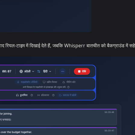
वाद रियल-टाइम में दिखाई देते हैं, जबकि Whisperr बातचीत को बैकग्राउंड में सह