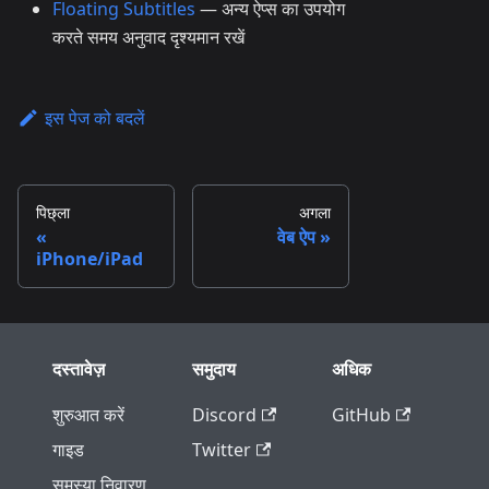
Floating Subtitles
— अन्य ऐप्स का उपयोग
करते समय अनुवाद दृश्यमान रखें
इस पेज को बदलें
पिछ्ला
अगला
वेब ऐप
iPhone/iPad
दस्तावेज़
समुदाय
अधिक
शुरुआत करें
Discord
GitHub
गाइड
Twitter
समस्या निवारण