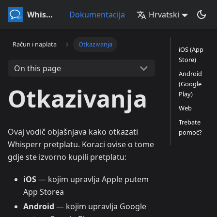
Whisperr
Dokumentacija
Hrvatski
Račun i naplata
Otkazivanja
iOS (App
Store)
On this page
Android
(Google
Otkazivanja
Play)
Web
Trebate
Ovaj vodič objašnjava kako otkazati
pomoć?
Whisperr pretplatu. Koraci ovise o tome
gdje ste izvorno kupili pretplatu:
iOS
— kojim upravlja Apple putem
App Storea
Android
— kojim upravlja Google