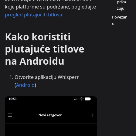
prika
koje platforme su podržane, pogledajte
zuju
pregled plutajućih titlova
.
Povezan
o
Kako koristiti
plutajuće titlove
na Androidu
Otvorite aplikaciju Whisperr
(
Android
)