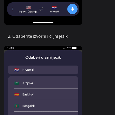
Odaberite izvorni i ciljni jezik