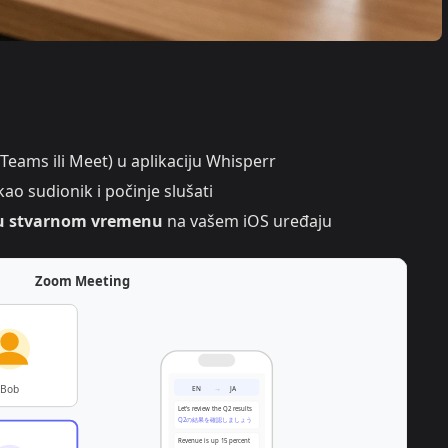
Teams ili Meet) u aplikaciju Whisperr
ao sudionik i počinje slušati
se u stvarnom vremenu
na vašem iOS uređaju