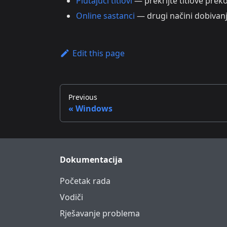
Plutajući titlovi
— prekrijte titlove preko
Online sastanci
— drugi načini dobivanj
Edit this page
Previous
Windows
Dokumentacija
Početak rada
Vodiči
Rješavanje problema