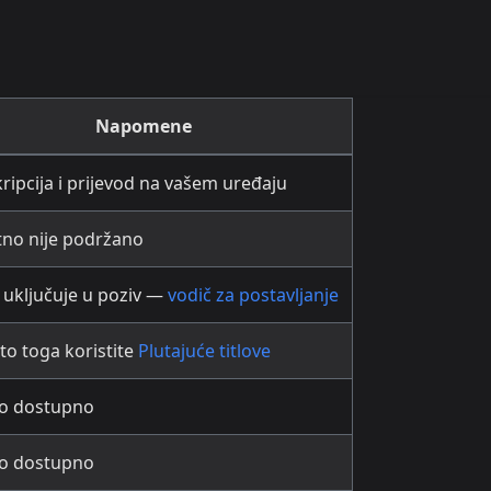
Napomene
ripcija i prijevod na vašem uređaju
tno nije podržano
 uključuje u poziv —
vodič za postavljanje
o toga koristite
Plutajuće titlove
o dostupno
o dostupno