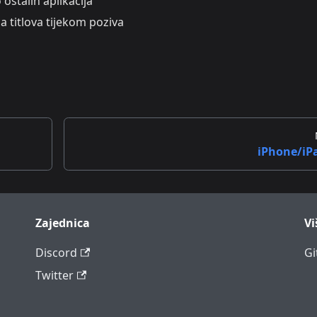
 ostalih aplikacija
a titlova tijekom poziva
iPhone/iP
Zajednica
Vi
Discord
Gi
Twitter