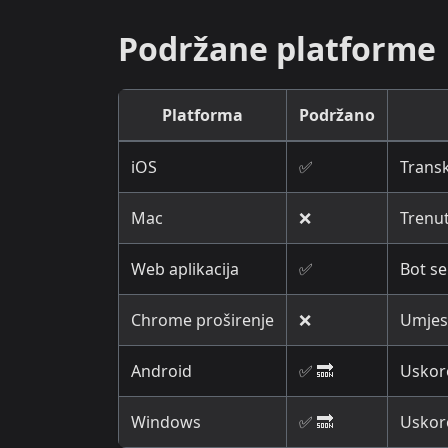
Podržane platforme
Platforma
Podržano
iOS
✅
Transk
Mac
❌
Trenu
Web aplikacija
✅
Bot se
Chrome proširenje
❌
Umjest
Android
✅ 🔜
Uskor
Windows
✅ 🔜
Uskor