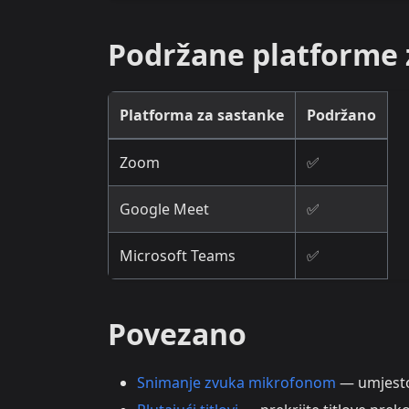
Podržane platforme 
Platforma za sastanke
Podržano
Zoom
✅
Google Meet
✅
Microsoft Teams
✅
Povezano
Snimanje zvuka mikrofonom
— umjesto