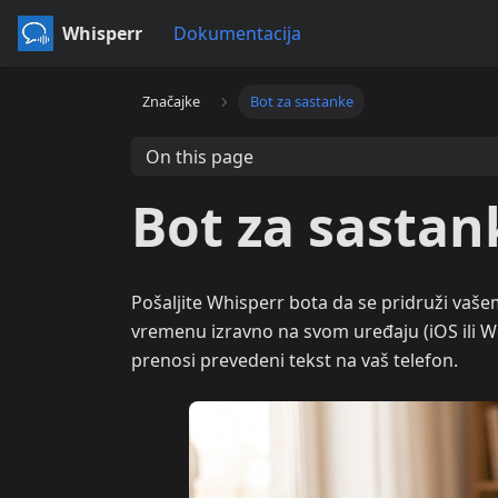
Whisperr
Dokumentacija
Značajke
Bot za sastanke
On this page
Bot za sastan
Pošaljite Whisperr bota da se pridruži vašem
vremenu izravno na svom uređaju (iOS ili Web
prenosi prevedeni tekst na vaš telefon.