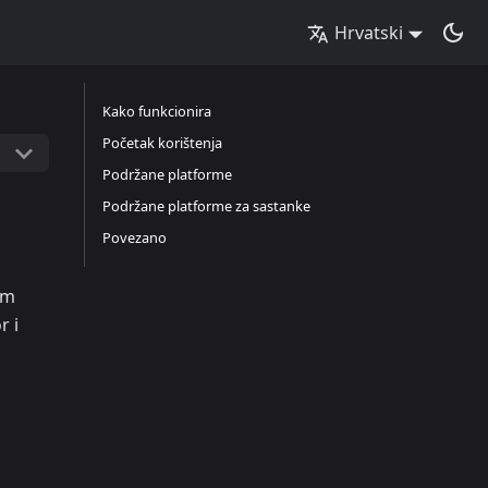
Hrvatski
Kako funkcionira
Početak korištenja
Podržane platforme
Podržane platforme za sastanke
Povezano
om
r i