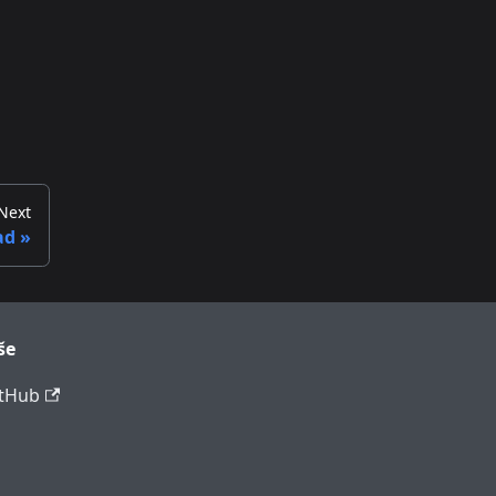
Next
ad
še
tHub