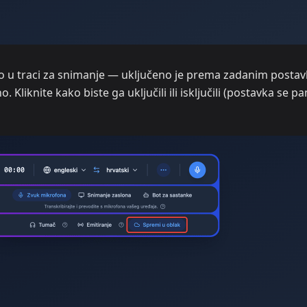
o u traci za snimanje — uključeno je prema zadanim posta
 Kliknite kako biste ga uključili ili isključili (postavka se pa