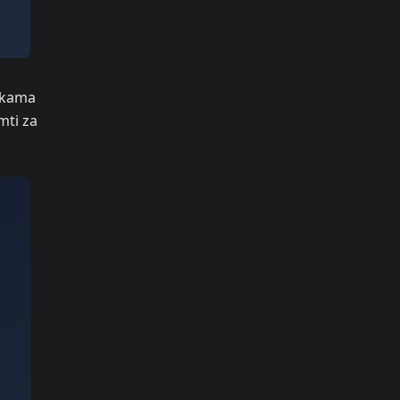
vkama
mti za