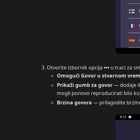
Otvorite izbornik opcija
•••
u traci za s
Omogući Govor u stvarnom vre
Prikaži gumb za govor
— dodaje ik
mogli ponovo reproducirati bilo koj
Brzina govora
— prilagodite brzin