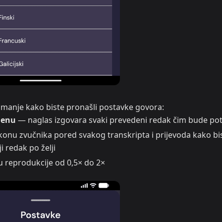
nimanje kako biste pronašli postavke govora:
menu
— naglas izgovara svaki prevedeni redak čim bude po
onu zvučnika pored svakog transkripta i prijevoda kako bi
i redak po želji
u reprodukcije od 0,5× do 2×