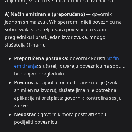
željenom jeziku. To se može učiniti na dva načina:
A) Način emitiranja (preporučeno)
— govornik
jednom snima zvuk Whisperrom i dijeli poveznicu na
sobu. Svaki slušatelj otvara poveznicu u svom
pregledniku i prati. Jedan izvor zvuka, mnogo
slušatelja (1-na-n).
Preporučena postavka:
govornik koristi
Način
emitiranja
; slušatelji otvaraju poveznicu na sobu u
bilo kojem pregledniku
Prednosti:
najbolja točnost transkripcije (zvuk
snimljen na izvoru); slušateljima nije potrebna
aplikacija ni pretplata; govornik kontrolira sesiju
za sve
Nedostaci:
govornik mora postaviti sobu i
podijeliti poveznicu