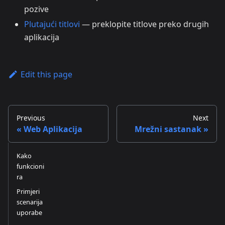
pozive
Plutajući titlovi
— preklopite titlove preko drugih
aplikacija
Edit this page
Previous
Next
Web Aplikacija
Mrežni sastanak
Kako
funkcioni
ra
Primjeri
scenarija
uporabe