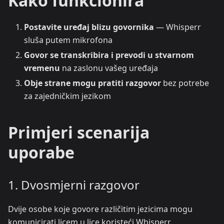
Kako funkcionira
Postavite uređaj blizu govornika
— Whisperr
sluša putem mikrofona
Govor se transkribira i prevodi u stvarnom
vremenu
na zaslonu vašeg uređaja
Obje strane mogu pratiti razgovor
bez potrebe
za zajedničkim jezikom
Primjeri scenarija
uporabe
1. Dvosmjerni razgovor
Dvije osobe koje govore različitim jezicima mogu
komunicirati licem u lice koristeći Whisperr.