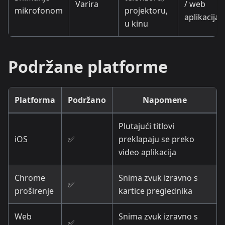
Varira
/ web
mikrofonom
projektoru,
aplikacija
u kinu
Podržane platforme
Platforma
Podržano
Napomene
Plutajući titlovi
iOS
✅
preklapaju se preko
video aplikacija
Chrome
Snima zvuk izravno s
✅
proširenje
kartice preglednika
Web
Snima zvuk izravno s
✅