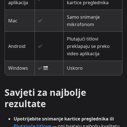
aplikacija
kartice preglednika
Samo snimanje
Mac
✅
mikrofonom
Plutajući titlovi
Android
✅
preklapaju se preko
video aplikacija
Windows
✅ 🔜
Uskoro
Savjeti za najbolje
rezultate
Upotrijebite snimanje kartice preglednika ili
Plutajuće titlove
— oni hvataju najbolju kvalitetu