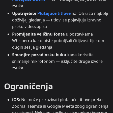
zvuka
Upotrijebite
Plutajuće titlove
na iOS-u za najbolji
doživljaj gledanja — titlovi se pojavljuju izravno
preko videozapisa
Promijenite veličinu fonta
u postavkama
Whisperra kako biste poboljšali čitljivost tijekom
dugih sesija gledanja
Smanjite pozadinsku buku
kada koristite
snimanje mikrofonom — isključite druge izvore
zvuka
Ograničenja
iOS:
Ne može prikazivati plutajuće titlove preko
Zooma, Teamsa ili Google Meeta zbog ograničenja
privatnosti. Neke aplikacije za streaming (Amazon