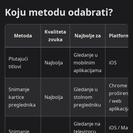
Koju metodu odabrati?
Kvaliteta
Metoda
Najbolje za
Platforma
zvuka
Gledanje u
Plutajući
Najbolja
mobilnim
iOS
titlovi
aplikacijama
Chrome
Snimanje
Gledanje u
proširenje
kartice
Najbolja
stolnom
/ web
preglednika
pregledniku
aplikacija
Gledanje na
iOS / Mac
Snimanje
televizoru,