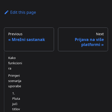
Edit this page
Previous
Next
Mrežni sastanak
Prijava na više
platformi
Kako
funkcioni
ra
Primjeri
scenarija
uporabe
1.
Pluta
jući
titlov