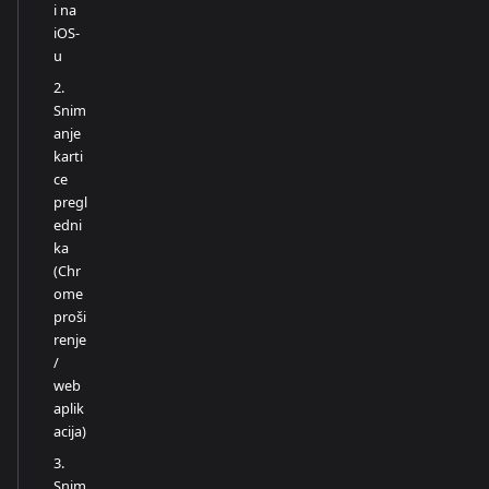
i na
iOS-
u
2.
Snim
anje
karti
ce
pregl
edni
ka
(Chr
ome
proši
renje
/
web
aplik
acija)
3.
Snim