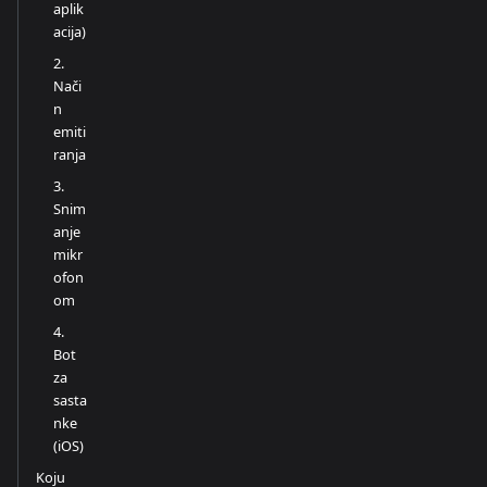
aplik
acija)
2.
Nači
n
emiti
ranja
3.
Snim
anje
mikr
ofon
om
4.
Bot
za
sasta
nke
(iOS)
Koju