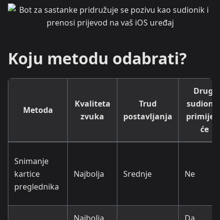
Koju metodu odabrati?
Drugi
Kvaliteta
Trud
sudionic
Metoda
zvuka
postavljanja
primijeti
će
Snimanje
kartice
Najbolja
Srednje
Ne
preglednika
Najbolja
Da