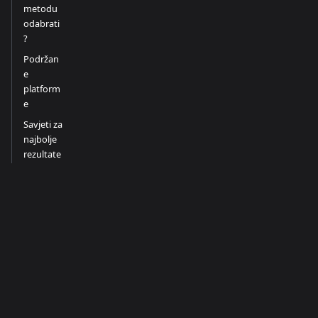
metodu
odabrati
?
Podržan
e
platform
e
Savjeti za
najbolje
rezultate
Ograniče
nja
Povezan
o
Dokumentacija
Zajednica
Više