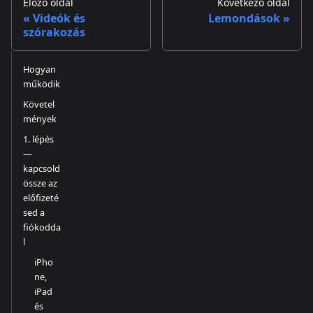
Előző oldal
Következő oldal
Videók és
Lemondások
szórakozás
Hogyan
működik
Követel
mények
1. lépés
—
kapcsold
össze az
előfizeté
sed a
fiókodda
l
iPho
ne,
iPad
és