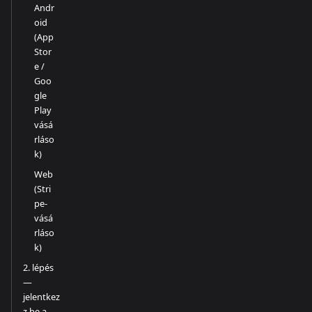
Andr
oid
(App
Stor
e /
Goo
gle
Play
vásá
rláso
k)
Web
(Stri
pe-
vásá
rláso
k)
2. lépés
—
jelentkez
z be a