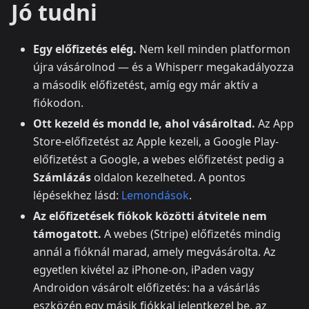
Jó tudni
Egy előfizetés elég.
Nem kell minden platformon
újra vásárolnod — és a Whisperr megakadályozza
a második előfizetést, amíg egy már aktív a
fiókodon.
Ott kezeld és mondd le, ahol vásároltad.
Az App
Store-előfizetést az Apple kezeli, a Google Play-
előfizetést a Google, a webes előfizetést pedig a
Számlázás
oldalon kezelheted. A pontos
lépésekhez lásd:
Lemondások
.
Az előfizetések fiókok közötti átvitele nem
támogatott.
A webes (Stripe) előfizetés mindig
annál a fióknál marad, amely megvásárolta. Az
egyetlen kivétel az iPhone-on, iPaden vagy
Androidon vásárolt előfizetés: ha a vásárlás
eszközén egy másik fiókkal jelentkezel be, az