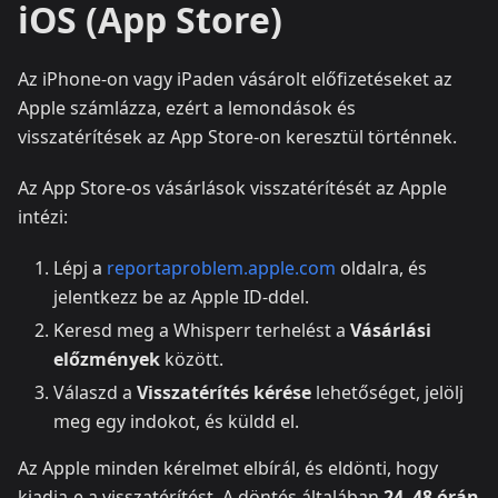
iOS (App Store)
Az iPhone-on vagy iPaden vásárolt előfizetéseket az
Apple számlázza, ezért a lemondások és
visszatérítések az App Store-on keresztül történnek.
Az App Store-os vásárlások visszatérítését az Apple
intézi:
Lépj a
reportaproblem.apple.com
oldalra, és
jelentkezz be az Apple ID-ddel.
Keresd meg a Whisperr terhelést a
Vásárlási
előzmények
között.
Válaszd a
Visszatérítés kérése
lehetőséget, jelölj
meg egy indokot, és küldd el.
Az Apple minden kérelmet elbírál, és eldönti, hogy
kiadja-e a visszatérítést. A döntés általában
24–48 órán