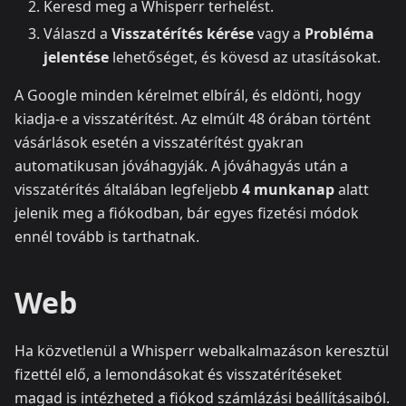
Keresd meg a Whisperr terhelést.
Válaszd a
Visszatérítés kérése
vagy a
Probléma
jelentése
lehetőséget, és kövesd az utasításokat.
A Google minden kérelmet elbírál, és eldönti, hogy
kiadja-e a visszatérítést. Az elmúlt 48 órában történt
vásárlások esetén a visszatérítést gyakran
automatikusan jóváhagyják. A jóváhagyás után a
visszatérítés általában legfeljebb
4 munkanap
alatt
jelenik meg a fiókodban, bár egyes fizetési módok
ennél tovább is tarthatnak.
Web
Ha közvetlenül a Whisperr webalkalmazáson keresztül
fizettél elő, a lemondásokat és visszatérítéseket
magad is intézheted a fiókod számlázási beállításaiból.