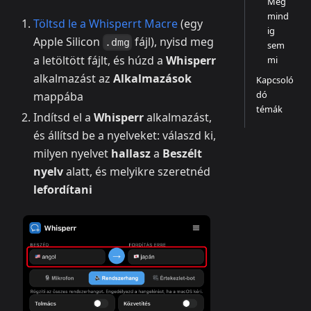
Még
mind
Töltsd le a Whisperrt Macre
(egy
ig
Apple Silicon
fájl), nyisd meg
.dmg
sem
a letöltött fájlt, és húzd a
Whisperr
mi
alkalmazást az
Alkalmazások
Kapcsoló
dó
mappába
témák
Indítsd el a
Whisperr
alkalmazást,
és állítsd be a nyelveket: válaszd ki,
milyen nyelvet
hallasz
a
Beszélt
nyelv
alatt, és melyikre szeretnéd
lefordítani