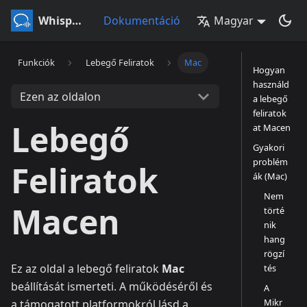
Whisperr
Dokumentáció
Magyar
Funkciók
Lebegő Feliratok
Mac
Hogyan
használd
Ezen az oldalon
a lebegő
feliratok
Lebegő
at Macen
Gyakori
problém
Feliratok
ák (Mac)
Nem
Macen
törté
nik
hang
rögzí
Ez az oldal a lebegő feliratok
Mac
tés
beállítását ismerteti. A működéséről és
A
Mikr
a támogatott platformokról lásd a