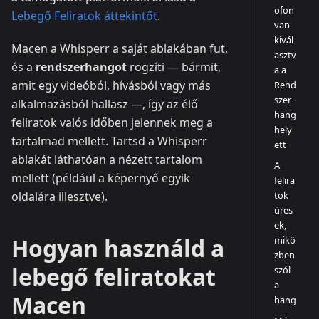
ofon
Lebegő Feliratok áttekintőt
.
van
kivál
Macen a Whisperr a saját ablakában fut,
asztv
és a
rendszerhangot
rögzíti — bármit,
a a
amit egy videóból, hívásból vagy más
Rend
szer
alkalmazásból hallasz —, így az élő
hang
feliratok valós időben jelennek meg a
hely
tartalmad mellett. Tartsd a Whisperr
ett
ablakát láthatóan a nézett tartalom
A
mellett (például a képernyő egyik
felira
oldalára illesztve).
tok
üres
ek,
Hogyan használd a
mikö
zben
lebegő feliratokat
szól
a
Macen
hang