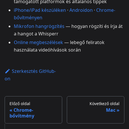
támogatott platformok és általános tippek
iPhone/iPad készüléken
·
Androidon
·
Chrome-
bővítményen
Mikrofon hangrögzítés
— hogyan rögzíti és írja át
a hangot a Whisperr
Online megbeszélések
— lebegő feliratok
használata videóhívások során
Szerkesztés GitHub-
on
Előző oldal
Következő oldal
Chrome-
Mac
bővítmény