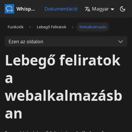
Whisperr
Dokumentáció
Magyar
Funkciók
Lebegő Feliratok
Webalkalmazás
Ezen az oldalon
Lebegő feliratok
a
webalkalmazásb
an