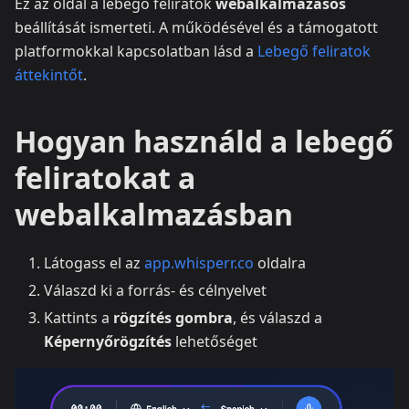
Ez az oldal a lebegő feliratok
webalkalmazásos
beállítását ismerteti. A működésével és a támogatott
platformokkal kapcsolatban lásd a
Lebegő feliratok
áttekintőt
.
Hogyan használd a lebegő
feliratokat a
webalkalmazásban
Látogass el az
app.whisperr.co
oldalra
Válaszd ki a forrás- és célnyelvet
Kattints a
rögzítés gombra
, és válaszd a
Képernyőrögzítés
lehetőséget