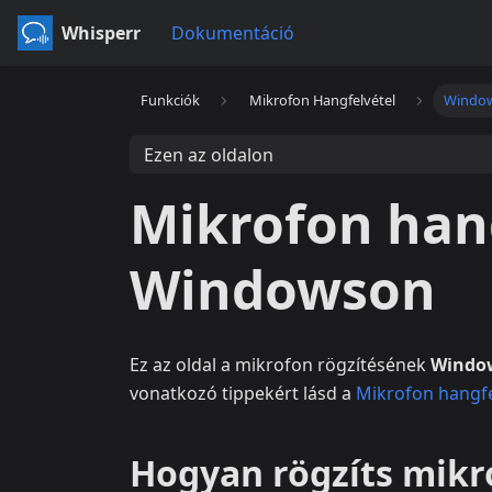
Whisperr
Dokumentáció
Funkciók
Mikrofon Hangfelvétel
Windo
Ezen az oldalon
Mikrofon han
Windowson
Ez az oldal a mikrofon rögzítésének
Windo
vonatkozó tippekért lásd a
Mikrofon hangfel
Hogyan rögzíts mik