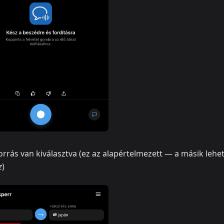
orrás van kiválasztva (ez az alapértelmezett — a másik lehe
z
)