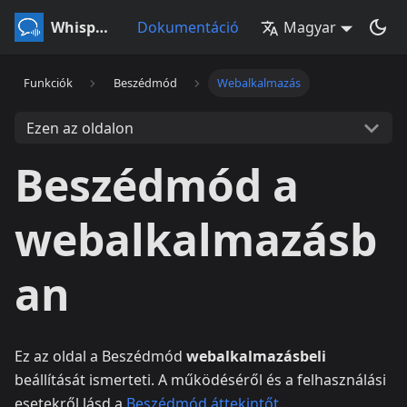
Whisperr
Dokumentáció
Magyar
Funkciók
Beszédmód
Webalkalmazás
Ezen az oldalon
Beszédmód a
webalkalmazásb
an
Ez az oldal a Beszédmód
webalkalmazásbeli
beállítását ismerteti. A működéséről és a felhasználási
esetekről lásd a
Beszédmód áttekintőt
.