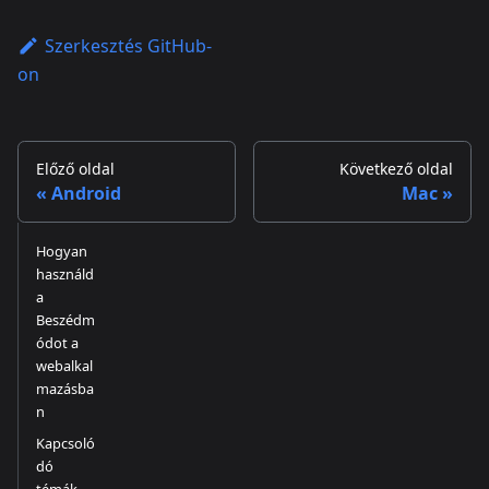
Szerkesztés GitHub-
on
Előző oldal
Következő oldal
Android
Mac
Hogyan
használd
a
Beszédm
ódot a
webalkal
mazásba
n
Kapcsoló
dó