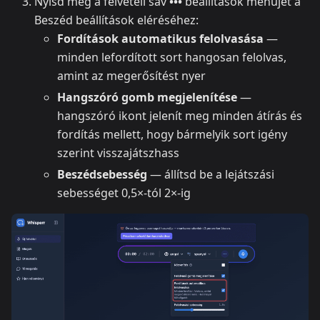
Nyisd meg a felvételi sáv
•••
beállítások menüjét a
Beszéd beállítások eléréséhez:
Fordítások automatikus felolvasása
—
minden lefordított sort hangosan felolvas,
amint az megerősítést nyer
Hangszóró gomb megjelenítése
—
hangszóró ikont jelenít meg minden átírás és
fordítás mellett, hogy bármelyik sort igény
szerint visszajátszhass
Beszédsebesség
— állítsd be a lejátszási
sebességet 0,5×-tól 2×-ig