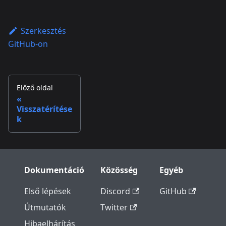
Szerkesztés
GitHub-on
Előző oldal
Visszatérítése
k
Dokumentáció
Közösség
Egyéb
Első lépések
Discord
GitHub
Útmutatók
Twitter
Hibaelhárítás