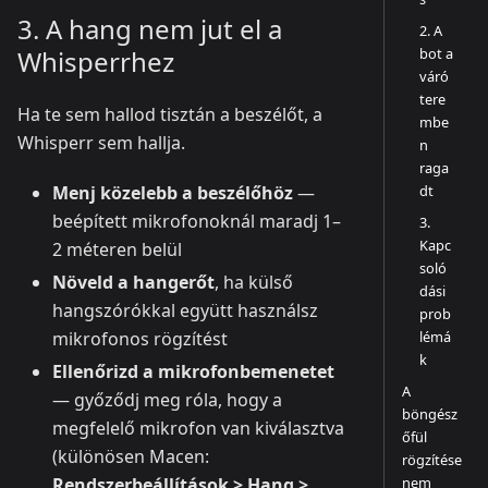
3. A hang nem jut el a
2. A
bot a
Whisperrhez
váró
tere
Ha te sem hallod tisztán a beszélőt, a
mbe
Whisperr sem hallja.
n
raga
dt
Menj közelebb a beszélőhöz
—
beépített mikrofonoknál maradj 1–
3.
Kapc
2 méteren belül
soló
Növeld a hangerőt
, ha külső
dási
hangszórókkal együtt használsz
prob
lémá
mikrofonos rögzítést
k
Ellenőrizd a mikrofonbemenetet
A
— győződj meg róla, hogy a
böngész
megfelelő mikrofon van kiválasztva
őfül
(különösen Macen:
rögzítése
nem
Rendszerbeállítások > Hang >