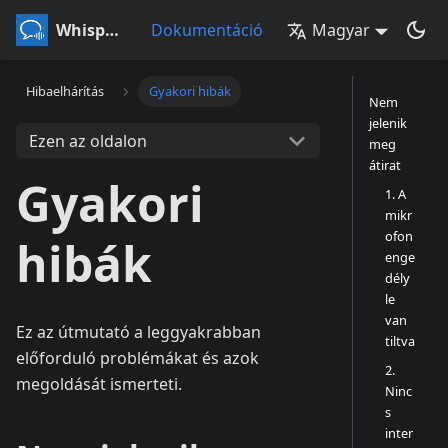
Whisperr
Dokumentáció
Magyar
Hibaelhárítás
Gyakori hibák
Nem
jelenik
Ezen az oldalon
meg
átirat
Gyakori
1. A
mikr
ofon
hibák
enge
dély
le
van
Ez az útmutató a leggyakrabban
tiltva
előforduló problémákat és azok
2.
megoldását ismerteti.
Ninc
s
inter