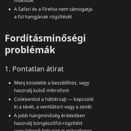
működik
A Safari és a Firefox nem támogatja
a fül hangjának rögzítését
Fordításminőségi
problémák
1. Pontatlan átirat
Menj közelebb a beszélőhöz, vagy
használj külső mikrofont
Csökkentsd a háttérzajt — kapcsold
ki a tévét, a ventilátort vagy a zenét
A jobb hangminőség érdekében
használj böngészőfül-rögzítést
vagy lebegő feliratokat mikrofonos