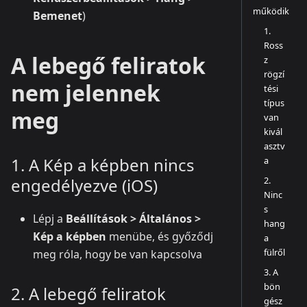
működik
Bemenet
)
1.
Ross
A lebegő feliratok
z
rögzí
nem jelennek
tési
típus
meg
van
kivál
asztv
1. A Kép a képben nincs
a
2.
engedélyezve (iOS)
Ninc
s
Lépj a
Beállítások > Általános >
hang
Kép a képben
menübe, és győződj
a
fülről
meg róla, hogy be van kapcsolva
3. A
bön
2. A lebegő feliratok
gész