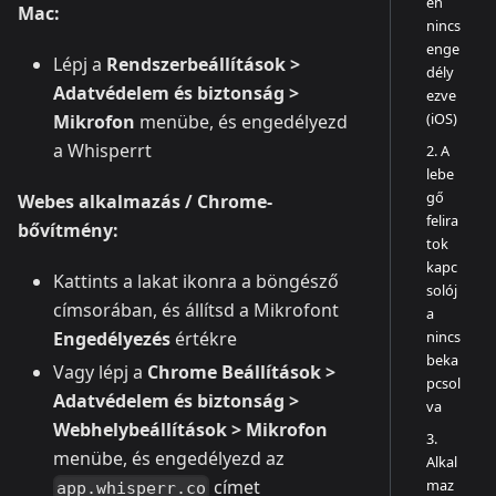
en
Mac:
nincs
enge
Lépj a
Rendszerbeállítások >
dély
Adatvédelem és biztonság >
ezve
(iOS)
Mikrofon
menübe, és engedélyezd
a Whisperrt
2. A
lebe
gő
Webes alkalmazás / Chrome-
felira
bővítmény:
tok
kapc
Kattints a lakat ikonra a böngésző
solój
címsorában, és állítsd a Mikrofont
a
Engedélyezés
értékre
nincs
beka
Vagy lépj a
Chrome Beállítások >
pcsol
Adatvédelem és biztonság >
va
Webhelybeállítások > Mikrofon
3.
menübe, és engedélyezd az
Alkal
címet
maz
app.whisperr.co