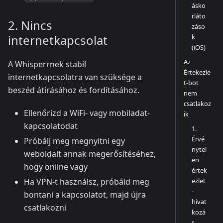
ásko
rláto
2. Nincs
záso
internetkapcsolat
k
(iOS)
Az
A Whisperrnek stabil
Értekezle
internetkapcsolatra van szüksége a
t-bot
beszéd átírásához és fordításához.
nem
csatlakoz
Ellenőrizd a WiFi- vagy mobiladat-
ik
kapcsolatodat
1.
Érvé
Próbálj meg megnyitni egy
nytel
weboldalt annak megerősítéséhez,
en
hogy online vagy
értek
ezlet
Ha VPN-t használsz, próbáld meg
-
bontani a kapcsolatot, majd újra
hivat
csatlakozni
kozá
s