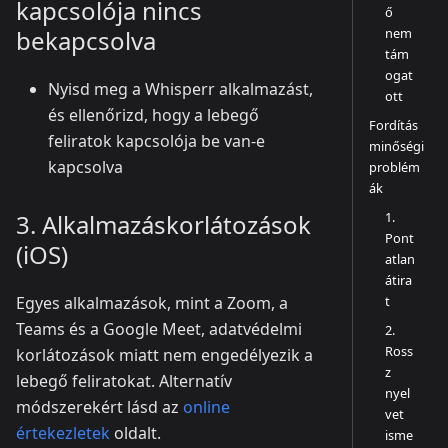
kapcsolója nincs
ő
nem
bekapcsolva
tám
ogat
Nyisd meg a Whisperr alkalmazást,
ott
és ellenőrizd, hogy a lebegő
Fordítás
feliratok kapcsolója be van-e
minőségi
kapcsolva
problém
ák
1.
3. Alkalmazáskorlátozások
Pont
(iOS)
atlan
átira
t
Egyes alkalmazások, mint a Zoom, a
Teams és a Google Meet, adatvédelmi
2.
Ross
korlátozások miatt nem engedélyezik a
z
lebegő feliratokat. Alternatív
nyel
módszerekért lásd az
online
vet
értekezletek
oldalt.
isme