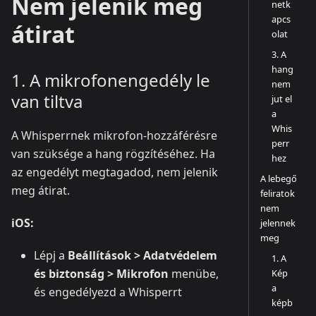
Nem jelenik meg
netk
apcs
átirat
olat
3. A
hang
1. A mikrofonengedély le
nem
van tiltva
jut el
a
Whis
A Whisperrnek mikrofon-hozzáférésre
perr
van szüksége a hang rögzítéséhez. Ha
hez
az engedélyt megtagadod, nem jelenik
A lebegő
meg átirat.
feliratok
nem
iOS:
jelennek
meg
Lépj a
Beállítások > Adatvédelem
1. A
és biztonság > Mikrofon
menübe,
Kép
a
és engedélyezd a Whisperrt
képb