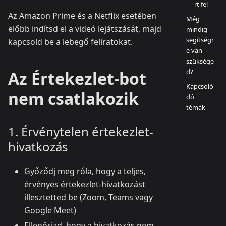
rt fel
Az Amazon Prime és a Netflix esetében
Még
előbb indítsd el a videó lejátszását, majd
mindig
segítségr
kapcsold be a lebegő feliratokat.
e van
szüksége
d?
Az Értekezlet-bot
Kapcsoló
nem csatlakozik
dó
témák
1. Érvénytelen értekezlet-
hivatkozás
Győződj meg róla, hogy a teljes,
érvényes értekezlet-hivatkozást
illesztetted be (Zoom, Teams vagy
Google Meet)
Ellenőrizd, hogy a hivatkozás nem