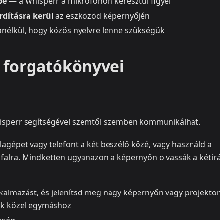
be
— a Whisperr a mikrofonon keresztül figyel
rdításra kerül
az eszközöd képernyőjén
nélkül, hogy közös nyelvre lenne szükségük
k forgatókönyvei
hisperr segítségével szemtől szemben kommunikálhat.
agépet vagy telefont a két beszélő közé, vagy használd a
 falra. Mindketten ugyanazon a képernyőn olvassák a kétir
kalmazást, és jelenítsd meg nagy képernyőn vagy projekto
tok közel egymáshoz