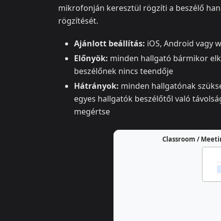
mikrofonján keresztül rögzíti a beszélő ha
rögzítését.
Ajánlott beállítás:
iOS, Android vagy w
Előnyök:
minden hallgató bármikor elkez
beszélőnek nincs teendője
Hátrányok:
minden hallgatónak szükség
egyes hallgatók beszélőtől való távolsá
megértse