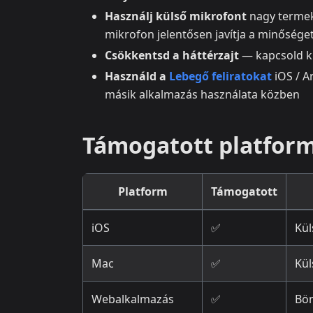
Használj külső mikrofont
nagy termek
mikrofon jelentősen javítja a minősége
Csökkentsd a háttérzajt
— kapcsold ki
Használd a
Lebegő feliratokat
iOS / A
másik alkalmazás használata közben
Támogatott platfor
Platform
Támogatott
iOS
✅
Kül
Mac
✅
Kül
Webalkalmazás
✅
Bön