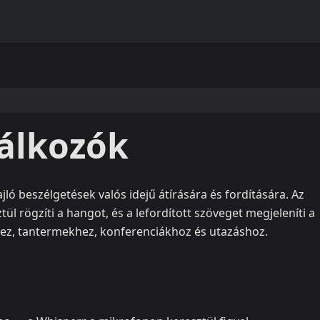
lálkozók
ó beszélgetések valós idejű átírására és fordítására. Az
l rögzíti a hangot, és a lefordított szöveget megjeleníti a
ez, tantermekhez, konferenciákhoz és utazáshoz.