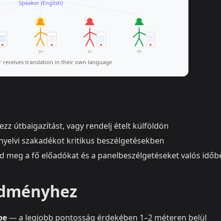
zz útbaigazítást, vagy rendelj ételt külföldön
nyelvi szakadékot kritikus beszélgetésekben
d meg a fő előadókat és a panelbeszélgetéseket valós időb
redményhez
be
— a legjobb pontosság érdekében 1–2 méteren belül