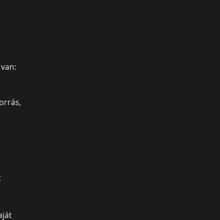
 van:
orrás,
t
aját