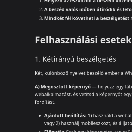
Helyezd az eszközöd a beszélő közelé
A beszéd valós időben átíródik és lefo
Mindkét fél követheti a beszélgetést
a
Felhasználási esete
1. Kétirányú beszélgetés
Két, különböző nyelvet beszélő ember a W
A) Megosztott képernyő
— helyezz egy tábl
webalkalmazást, és vetítsd a képernyőt egy
fordítást.
Ajánlott beállítás:
1) használd a webal
vagy 2) használj mobileszközt, és állja