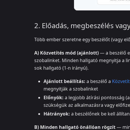
2. Előadás, megbeszélés vagy
Több ember szeretne egy beszélőt (vagy előa
A) Közvetítés mód (ajánlott)
— a beszélő e
szobalinket. Minden hallgató megnyitja a l
sok hallgató (1-n irányú).
Ajánlott beállítás:
a beszélő a
Közvetí
megnyitják a szobalinket
Előnyök:
a legjobb átírási pontosság (a
szükségük az alkalmazásra vagy előfiz
Hátrányok:
a beszélőnek be kell állítan
B) Minden hallgató önállóan rögzít
— mind