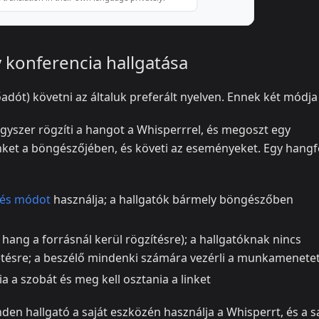
 konferencia hallgatása
dót) követni az általuk preferált nyelven. Ennek két módja
gyszer rögzíti a hangot a Whisperrrel, és megoszt egy
inket a böngészőjében, és követi az eseményeket. Egy hangf
tés módot
használja; a hallgatók bármely böngészőben
 hang a forrásnál kerül rögzítésre); a hallgatóknak nincs
etésre; a beszélő mindenki számára vezérli a munkamenete
ia a szobát és meg kell osztania a linket
en hallgató a saját eszközén használja a Whisperrt, és a s