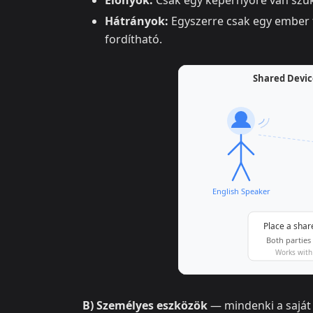
Előnyök:
Csak egy képernyőre van szü
Hátrányok:
Egyszerre csak egy ember t
fordítható.
B) Személyes eszközök
— mindenki a saját t