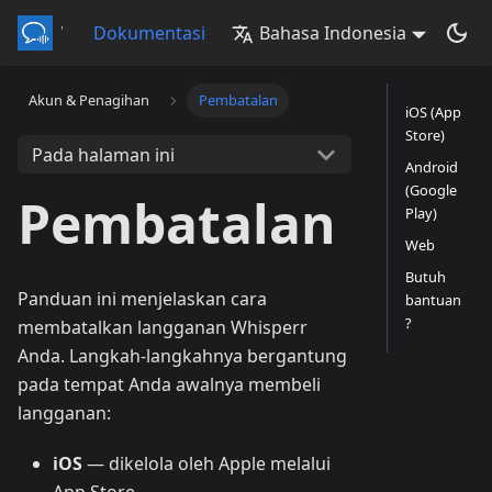
Whisperr
Dokumentasi
Bahasa Indonesia
Akun & Penagihan
Pembatalan
iOS (App
Store)
Pada halaman ini
Android
(Google
Pembatalan
Play)
Web
Butuh
Panduan ini menjelaskan cara
bantuan
?
membatalkan langganan Whisperr
Anda. Langkah-langkahnya bergantung
pada tempat Anda awalnya membeli
langganan:
iOS
— dikelola oleh Apple melalui