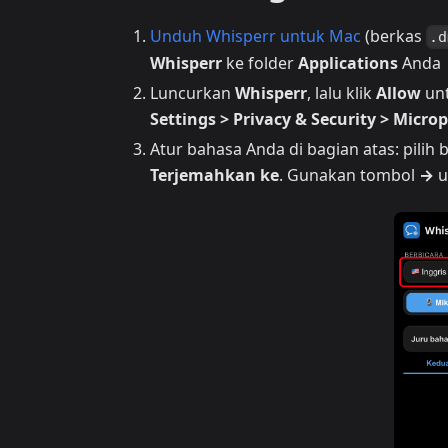
Unduh Whisperr untuk Mac
(berkas
.d
Whisperr
ke folder
Applications
Anda
Luncurkan
Whisperr
, lalu klik
Allow
unt
Settings > Privacy & Security > Micr
Atur bahasa Anda di bagian atas: pili
Terjemahkan ke
. Gunakan tombol
→
u