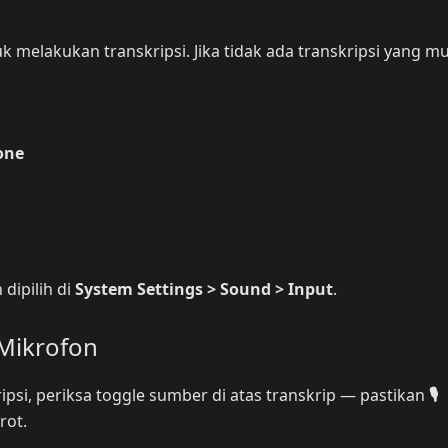
melakukan transkripsi. Jika tidak ada transkripsi yang mu
one
dipilih di
System Settings > Sound > Input
.
 Mikrofon
ripsi, periksa toggle sumber di atas transkrip — pastikan
🎙️
rot.