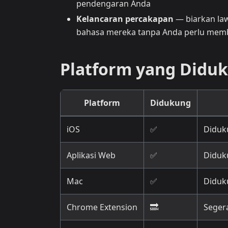
pendengaran Anda
Kelancaran percakapan
— biarkan la
bahasa mereka tanpa Anda perlu mem
Platform yang Didu
Platform
Didukung
iOS
✅
Diduk
Aplikasi Web
✅
Diduk
Mac
✅
Diduk
Chrome Extension
🔜
Seger