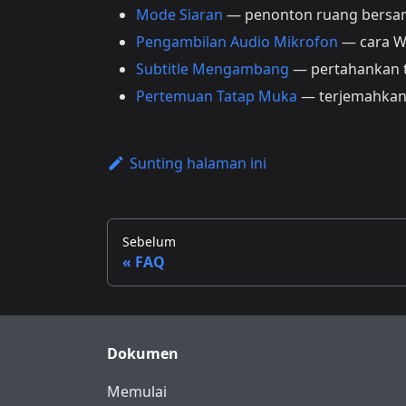
Mode Siaran
— penonton ruang bersam
Pengambilan Audio Mikrofon
— cara W
Subtitle Mengambang
— pertahankan te
Pertemuan Tatap Muka
— terjemahkan
Sunting halaman ini
Sebelum
FAQ
Dokumen
Memulai