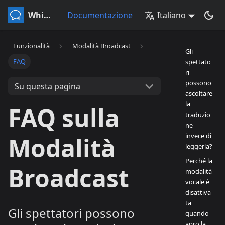
Whisperr
Documentazione
Italiano
Funzionalità
Modalità Broadcast
Gli
FAQ
spettato
ri
possono
Su questa pagina
ascoltare
la
FAQ sulla
traduzio
ne
invece di
Modalità
leggerla?
Perché la
Broadcast
modalità
vocale è
disattiva
ta
Gli spettatori possono
quando
apro la