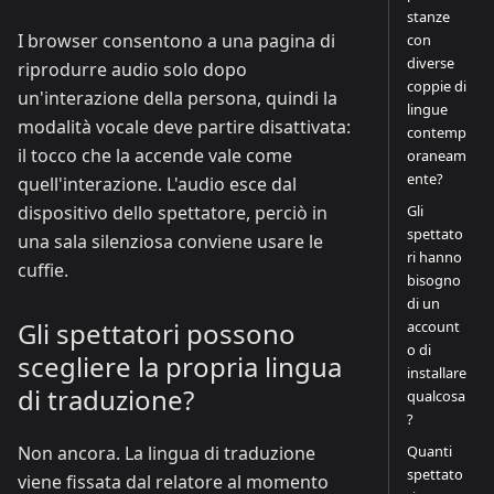
stanze
I browser consentono a una pagina di
con
diverse
riprodurre audio solo dopo
coppie di
un'interazione della persona, quindi la
lingue
modalità vocale deve partire disattivata:
contemp
il tocco che la accende vale come
oraneam
ente?
quell'interazione. L'audio esce dal
Gli
dispositivo dello spettatore, perciò in
spettato
una sala silenziosa conviene usare le
ri hanno
cuffie.
bisogno
di un
Gli spettatori possono
account
o di
scegliere la propria lingua
installare
di traduzione?
qualcosa
?
Quanti
Non ancora. La lingua di traduzione
spettato
viene fissata dal relatore al momento