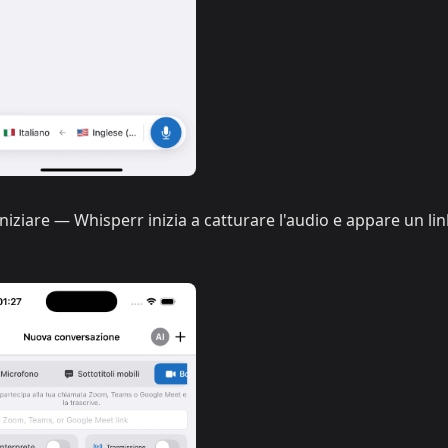
niziare — Whisperr inizia a catturare l'audio e appare un lin