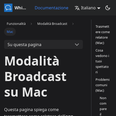
Whisperr
Documentazione
Italiano
Funzionalità
Modalità Broadcast
Trasmett
Mac
ere come
relatore
(Mac)
Su questa pagina
Cosa
Modalità
vedono i
tuoi
spettato
Broadcast
ri
Problemi
comuni
su Mac
(Mac)
Non
com
pare
Questa pagina spiega come
il