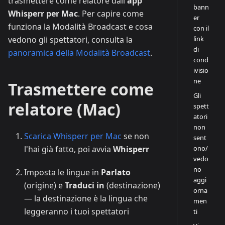
trasmettere come relatore dall'
app
bann
Whisperr per Mac
. Per capire come
er
funziona la Modalità Broadcast e cosa
con il
link
vedono gli spettatori, consulta la
di
panoramica della Modalità Broadcast
.
cond
ivisio
ne
Trasmettere come
Gli
relatore (Mac)
spett
atori
non
Scarica Whisperr per Mac
se non
sent
ono/
l'hai già fatto, poi avvia
Whisperr
vedo
no
Imposta le lingue in
Parlato
aggi
(origine) e
Traduci in
(destinazione)
orna
— la destinazione è la lingua che
men
leggeranno i tuoi spettatori
ti