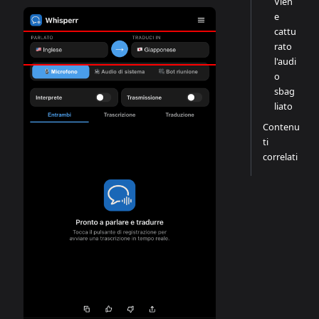
Vien
e
cattu
rato
l'audi
o
sbag
liato
Contenu
ti
correlati