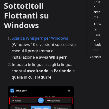
udio
Sottotitoli
di
siste
Flottanti su
ma
Windows
Anco
ra
ness
Scarica Whisperr per Windows
un
(Windows 10 e versioni successive),
risult
ato
esegui il programma di
Correlati
installazione e avvia
Whisperr
Imposta le lingue: scegli la lingua
che stai
ascoltando
in
Parlando
e
quella in cui
Tradurre