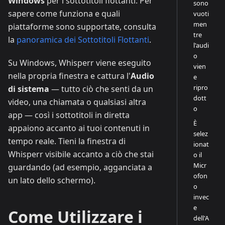
Windows
per i sottotitoli flottanti. Per
sono
sapere come funziona e quali
vuoti
men
piattaforme sono supportate, consulta
tre
la
panoramica dei Sottotitoli Flottanti
.
l'audi
o
Su Windows, Whisperr viene eseguito
vien
nella propria finestra e cattura l'
Audio
e
ripro
di sistema
— tutto ciò che senti da un
dott
video, una chiamata o qualsiasi altra
o
app — così i sottotitoli in diretta
È
appaiono accanto ai tuoi contenuti in
selez
tempo reale. Tieni la finestra di
ionat
Whisperr visibile accanto a ciò che stai
o il
Micr
guardando (ad esempio, agganciata a
ofon
un lato dello schermo).
o
invec
e
Come Utilizzare i
dell'A