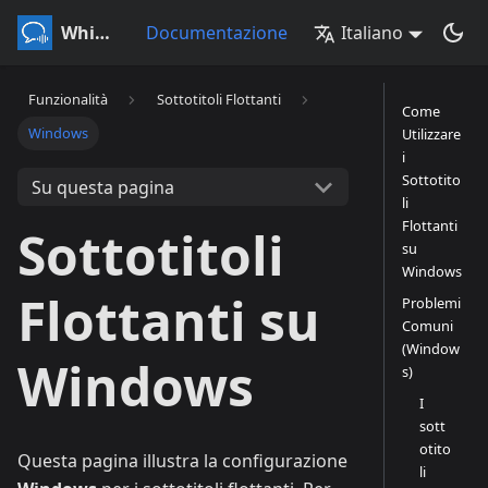
Whisperr
Documentazione
Italiano
Funzionalità
Sottotitoli Flottanti
Come
Windows
Utilizzare
i
Sottotito
Su questa pagina
li
Flottanti
Sottotitoli
su
Windows
Flottanti su
Problemi
Comuni
(Window
Windows
s)
I
sott
otito
Questa pagina illustra la configurazione
li