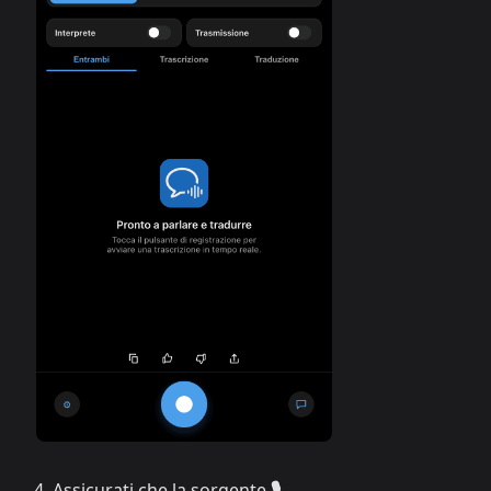
Assicurati che la sorgente
🎙️