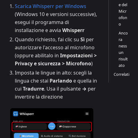
e del
Scarica Whisperr per Windows
Micr
(Windows 10 e versioni successive),
ofon
esegui il programma di
o
installazione e avvia
Whisperr
Anco
Quando richiesto, fai clic su
Sì
per
ra
ness
autorizzare l'accesso al microfono
un
(oppure abilitalo in
Impostazioni >
risult
Privacy e sicurezza > Microfono
)
ato
Imposta le lingue in alto: scegli la
Correlati
lingua che stai
Parlando
e quella in
cui
Tradurre
. Usa il pulsante
→
per
invertire la direzione