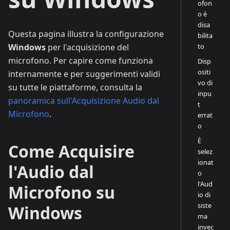
ofon
o è
disa
Questa pagina illustra la configurazione
bilita
to
Windows
per l'acquisizione del
microfono. Per capire come funziona
Disp
ositi
internamente e per suggerimenti validi
vo di
su tutte le piattaforme, consulta la
inpu
panoramica sull'Acquisizione Audio dal
t
Microfono
.
errat
o
È
Come Acquisire
selez
ionat
l'Audio dal
o
l'Aud
Microfono su
io di
siste
Windows
ma
invec