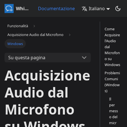
Whisperr
Documentazione
Italiano
Funzionalità
Come
Acquisizione Audio dal Microfono
Acquisire
l'Audio
Windows
dal
Microfon
Su questa pagina
o su
Windows
Acquisizione
Problemi
Comuni
(Window
Audio dal
s)
Il
Microfono
per
mess
o del
su Windows
micr