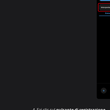
Fai clic sul
pulsante di registrazione
— 