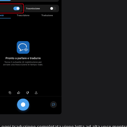
ogni traduzione completata viene letta ad alta voce mentre