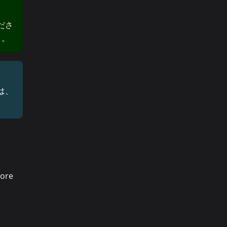
ださ
）。
は、
ore