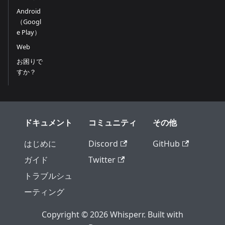
Android
（Googl
e Play）
Web
お困りで
すか？
ドキュメント
コミュニティ
その他
はじめに
Discord
GitHub
ガイド
Twitter
トラブルシュ
ーティング
Copyright © 2026 Whisperr. Built with