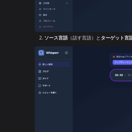
ソース言語
（話す言語）と
ターゲット言