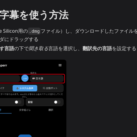
グ字幕を使う方法
e Silicon用の
ファイル）し、ダウンロードしたファイル
.dmg
ダにドラッグする
す言語
の下で
聞き取る
言語を選択し、
翻訳先の言語
を設定する