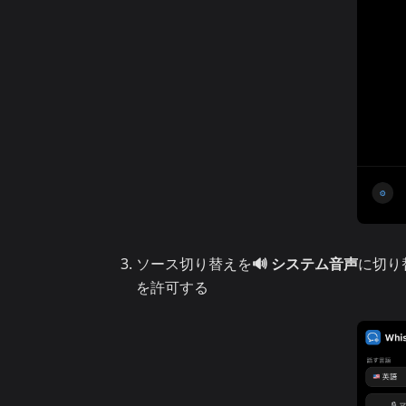
ソース切り替えを
🔊 システム音声
に切り
を許可する