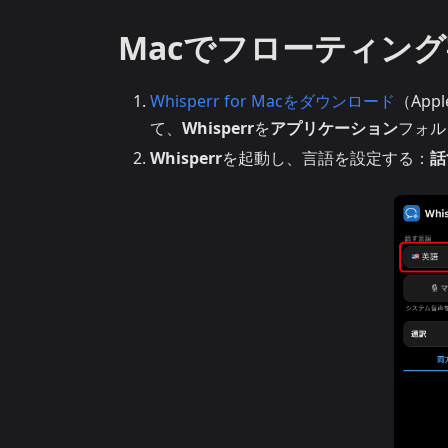
Macでフローティン
Whisperr for Macをダウンロード
（Appl
て、
Whisperr
を
アプリケーション
フォル
Whisperr
を起動し、言語を設定する：
話