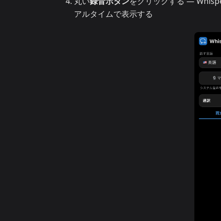
丸い
録音ボタン
をクリックする — Whi
アルタイムで表示する