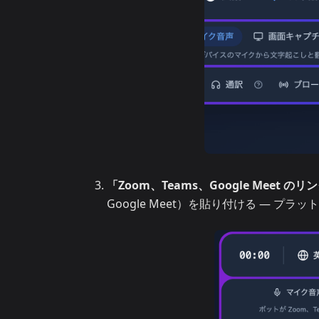
「Zoom、Teams、Google Meet 
Google Meet）を貼り付ける — プ