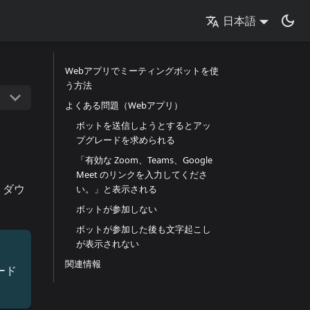
日本語
Webアプリでミーティングボットを使
う方法
よくある問題（Webアプリ）
ト
ボットを送信しようとするとアッ
プグレードを求められる
「有効な Zoom、Teams、Google
Meet のリンクを入力してくださ
。ダウ
い。」と表示される
。
ボットが参加しない
ボットが参加した後も文字起こし
が表示されない
関連情報
ード