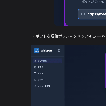
ボットを送信
ボタンをクリックする —
W