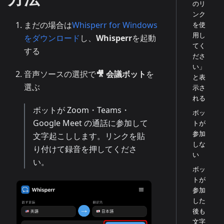
のリ
ンク
まだの場合は
Whisperr for Windows
を使
用し
をダウンロード
し、
Whisperr
を起動
てく
する
ださ
い」
音声ソースの選択で
🎥 会議ボット
を
と表
選ぶ
示さ
れる
ボットが Zoom・Teams・
ボッ
Google Meet の通話に参加して
トが
参加
文字起こしします。リンクを貼
しな
り付けて録音を押してくださ
い
い。
ボッ
トが
参加
した
後も
文字