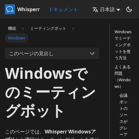
Whisperr
ドキュメント
日本語
機能
ミーティングボット
Windows
Windows
でミーテ
ィングボ
ットを使
このページの見出し
う方法
Windowsで
よくある
問題
（Windo
のミーティン
ws）
会議
ボッ
グボット
トの
ソー
スが
グレ
このページでは、
Whisperr Windowsア
ーア