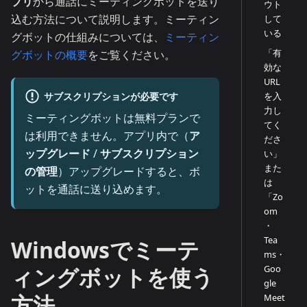
プリ
から通話にミーティングボットを送り
ウト
込む方法について説明します。ミーティン
して
いる
グボットの仕組みについては、
ミーティン
「有
グボットの概要
をご覧ください。
効な
URL
サブスクリプションが必要です
を入
力し
ミーティングボットは無料プランで
てく
は利用できません。アプリ内で（
ア
ださ
ップグレード
/
サブスクリプション
い」
また
の管理
）アップグレードすると、ボ
は
ットを通話に送り込めます。
「Zo
om
・
Tea
Windowsでミーテ
ms・
Goo
ィングボットを使う
gle
方法
Meet