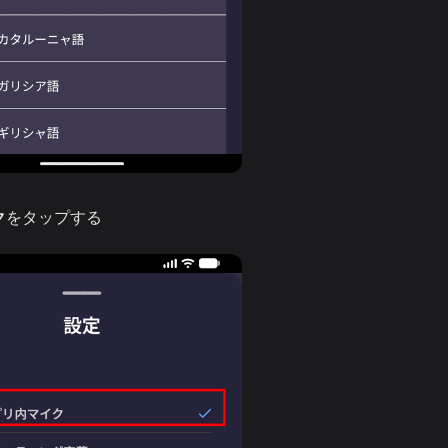
ク
をタップする