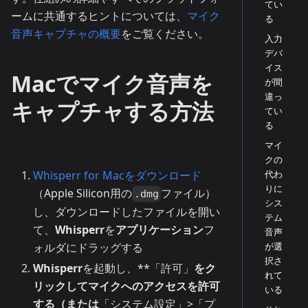
てい
ームに共通するヒントについては、
マイク
る
音声キャプチャの概要
をご覧ください。
入力
デバ
イス
Macでマイク音声を
が間
違っ
キャプチャする方法
てい
る
マイ
クの
Whisperr for Macをダウンロード
代わ
りに
（Apple Silicon用の
ファイル）
.dmg
シス
し、ダウンロードしたファイルを開い
テム
て、
Whisperr
を
アプリケーション
フ
音声
が選
ォルダにドラッグする
択さ
Whisperr
を起動し、**「許可」
をク
れて
リックしてマイクへのアクセスを許可
いる
する（または
「システム設定」>「プ