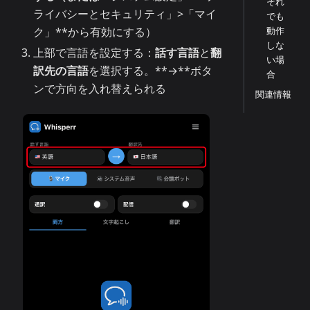
それ
ライバシーとセキュリティ」>「マイ
でも
動作
ク」**から有効にする）
しな
上部で言語を設定する：
話す言語
と
翻
い場
訳先の言語
を選択する。**→**ボタ
合
ンで方向を入れ替えられる
関連情報