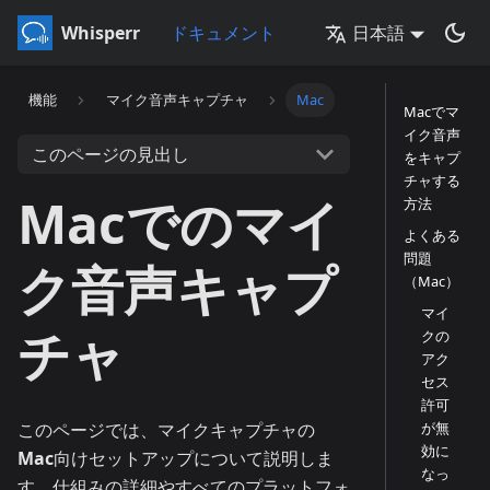
Whisperr
ドキュメント
日本語
機能
マイク音声キャプチャ
Mac
Macでマ
イク音声
このページの見出し
をキャプ
チャする
Macでのマイ
方法
よくある
問題
ク音声キャプ
（Mac）
マイ
チャ
クの
アク
セス
許可
このページでは、マイクキャプチャの
が無
効に
Mac
向けセットアップについて説明しま
なっ
す。仕組みの詳細やすべてのプラットフォ