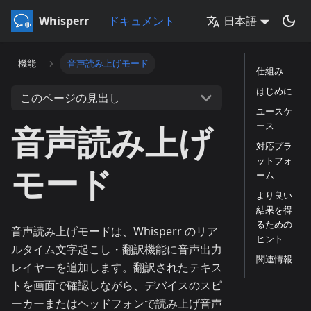
Whisperr
ドキュメント
日本語
機能
音声読み上げモード
仕組み
はじめに
このページの見出し
ユースケ
音声読み上げ
ース
対応プラ
ットフォ
モード
ーム
より良い
結果を得
るための
音声読み上げモードは、Whisperr のリア
ヒント
ルタイム文字起こし・翻訳機能に音声出力
関連情報
レイヤーを追加します。翻訳されたテキス
トを画面で確認しながら、デバイスのスピ
ーカーまたはヘッドフォンで読み上げ音声