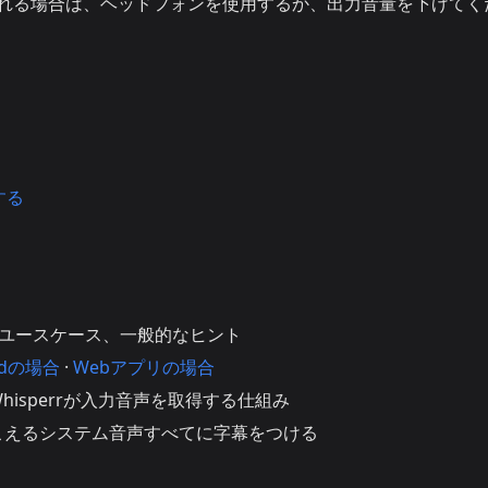
力される場合は、ヘッドフォンを使用するか、出力音量を下げてく
。
する
、ユースケース、一般的なヒント
oidの場合
·
Webアプリの場合
Whisperrが入力音声を取得する仕組み
こえるシステム音声すべてに字幕をつける