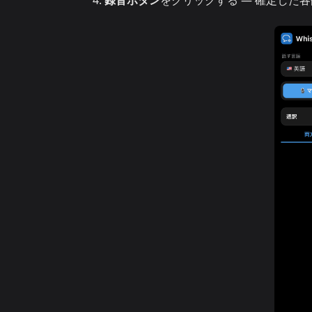
録音ボタン
をクリックする — 確定した