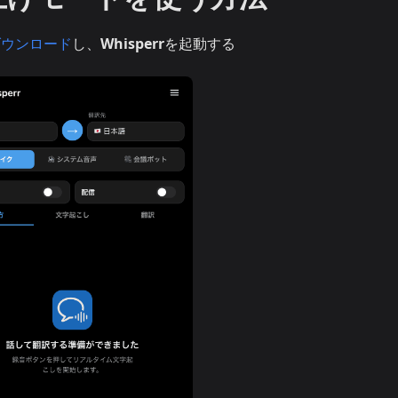
sをダウンロード
し、
Whisperr
を起動する