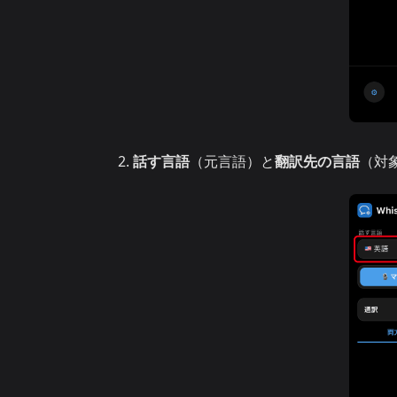
話す言語
（元言語）と
翻訳先の言語
（対