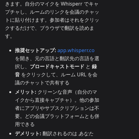
きます。自分のマイクを Whisperr でキャ
プチャし、ルームのリンクを会議のチャッ
トに貼り付けます。参加者はそれをクリッ
クするだけで、ブラウザで翻訳を読めま
す。
推奨セットアップ:
app.whisperr.co
を開き、元の言語と翻訳先の言語を選
択し、
ブロードキャストモード
と
録
音
をクリックして、ルーム URL を会
議のチャットで共有する
メリット:
クリーンな音声（自分のマ
イクから直接キャプチャ）。他の参加
者にアプリやサブスクリプションは不
要。どの会議プラットフォームとも併
用できる
デメリット:
翻訳されるのは
あなた