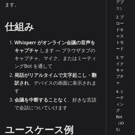
アプ
ます。
リ）
2. ブ
仕組み
ロー
ドキ
ャス
Whisperr がオンライン会議の音声を
トモ
ード
キャプチャ
します — ブラウザタブの
3. マ
キャプチャ、マイク、またはミーティ
イク
ングBot を通して
キャ
発話がリアルタイムで文字起こし・翻
プチ
訳され
、デバイスの画面に表示されま
ャ
す
4. ミ
ーテ
会議を中断することなく
、好きな言語
ィン
で会話についていけます
グ
Bot
（iO
ユースケース例
S）