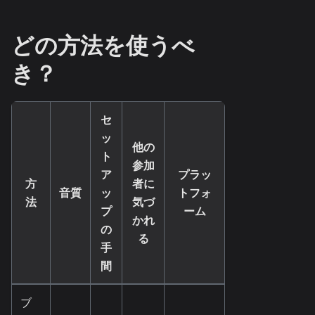
どの方法を使うべ
き？
セ
ッ
他の
ト
参加
ア
プラッ
方
者に
音質
ッ
トフォ
法
気づ
プ
ーム
かれ
の
る
手
間
ブ