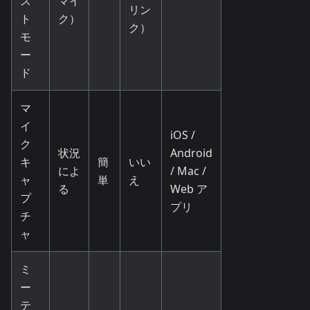
ス
マイ
リン
ト
ク）
ク）
モ
ー
ド
マ
イ
iOS /
ク
状況
Android
キ
簡
いい
によ
/ Mac /
ャ
単
え
る
Web ア
プ
プリ
チ
ャ
ミ
ー
テ