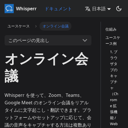
Whisperr
ドキュメント
日本語
ユースケース
オンライン会議
仕組み
ユースケ
このページの見出し
ース例
オンライン会
1. ブ
ラウ
ザタ
議
ブの
キャ
プチ
ャ
（Ch
Whisperr を使って、Zoom、Teams、
rom
Google Meet のオンライン会議をリアル
e 拡
タイムに文字起こし・翻訳できます。プラ
張機
ットフォームやセットアップに応じて、会
能 /
Web
議の音声をキャプチャする方法は複数あり