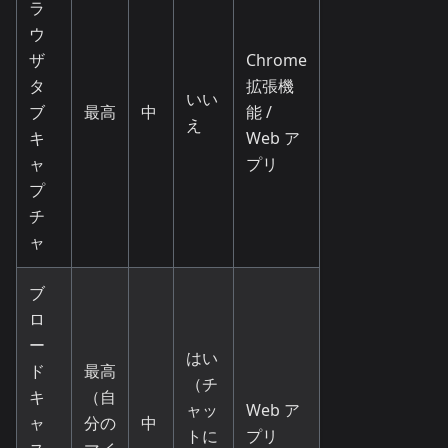
ラ
ウ
ザ
Chrome
タ
拡張機
いい
ブ
最高
中
能 /
え
キ
Web ア
ャ
プリ
プ
チ
ャ
ブ
ロ
ー
はい
ド
最高
（チ
キ
（自
ャッ
Web ア
ャ
分の
中
トに
プリ