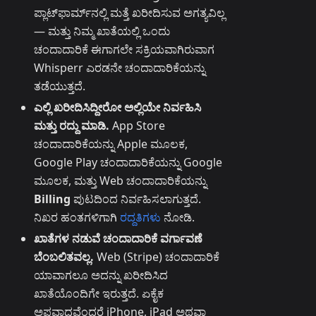
ಪ್ಲಾಟ್‌ಫಾರ್ಮ್‌ನಲ್ಲಿ ಮತ್ತೆ ಖರೀದಿಸುವ ಅಗತ್ಯವಿಲ್ಲ
— ಮತ್ತು ನಿಮ್ಮ ಖಾತೆಯಲ್ಲಿ ಒಂದು
ಚಂದಾದಾರಿಕೆ ಈಗಾಗಲೇ ಸಕ್ರಿಯವಾಗಿರುವಾಗ
Whisperr ಎರಡನೇ ಚಂದಾದಾರಿಕೆಯನ್ನು
ತಡೆಯುತ್ತದೆ.
ಎಲ್ಲಿ ಖರೀದಿಸಿದ್ದೀರೋ ಅಲ್ಲಿಯೇ ನಿರ್ವಹಿಸಿ
ಮತ್ತು ರದ್ದು ಮಾಡಿ.
App Store
ಚಂದಾದಾರಿಕೆಯನ್ನು Apple ಮೂಲಕ,
Google Play ಚಂದಾದಾರಿಕೆಯನ್ನು Google
ಮೂಲಕ, ಮತ್ತು Web ಚಂದಾದಾರಿಕೆಯನ್ನು
Billing
ಪುಟದಿಂದ ನಿರ್ವಹಿಸಲಾಗುತ್ತದೆ.
ನಿಖರ ಹಂತಗಳಿಗಾಗಿ
ರದ್ದತಿಗಳು
ನೋಡಿ.
ಖಾತೆಗಳ ನಡುವೆ ಚಂದಾದಾರಿಕೆ ವರ್ಗಾವಣೆ
ಬೆಂಬಲಿತವಲ್ಲ.
Web (Stripe) ಚಂದಾದಾರಿಕೆ
ಯಾವಾಗಲೂ ಅದನ್ನು ಖರೀದಿಸಿದ
ಖಾತೆಯೊಂದಿಗೇ ಇರುತ್ತದೆ. ಏಕೈಕ
ಅಪವಾದವೆಂದರೆ iPhone, iPad ಅಥವಾ