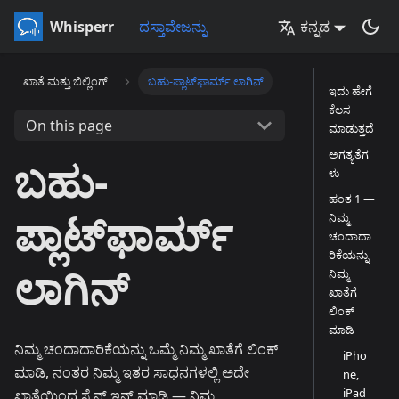
Whisperr
ದಸ್ತಾವೇಜನ್ನು
ಕನ್ನಡ
ಖಾತೆ ಮತ್ತು ಬಿಲ್ಲಿಂಗ್
ಬಹು-ಪ್ಲಾಟ್‌ಫಾರ್ಮ್ ಲಾಗಿನ್
ಇದು ಹೇಗೆ
ಕೆಲಸ
On this page
ಮಾಡುತ್ತದೆ
ಅಗತ್ಯತೆಗ
ಬಹು-
ಳು
ಹಂತ 1 —
ಪ್ಲಾಟ್‌ಫಾರ್ಮ್
ನಿಮ್ಮ
ಚಂದಾದಾ
ರಿಕೆಯನ್ನು
ಲಾಗಿನ್
ನಿಮ್ಮ
ಖಾತೆಗೆ
ಲಿಂಕ್
ಮಾಡಿ
ನಿಮ್ಮ ಚಂದಾದಾರಿಕೆಯನ್ನು ಒಮ್ಮೆ ನಿಮ್ಮ ಖಾತೆಗೆ ಲಿಂಕ್
iPho
ಮಾಡಿ, ನಂತರ ನಿಮ್ಮ ಇತರ ಸಾಧನಗಳಲ್ಲಿ ಅದೇ
ne,
iPad
ಖಾತೆಯಿಂದ ಸೈನ್ ಇನ್ ಮಾಡಿ — ನಿಮ್ಮ