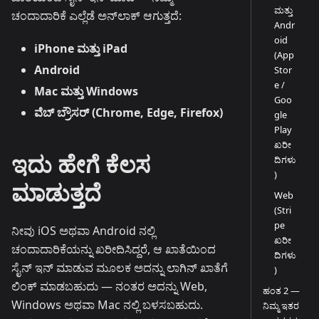
ಮತ್ತು
ಚಂದಾದಾರಿಕೆ ಎಲ್ಲೆಡೆ ಅನ್‌ಲಾಕ್ ಆಗುತ್ತದೆ:
Andr
oid
iPhone ಮತ್ತು iPad
(App
Android
Stor
e /
Mac ಮತ್ತು Windows
Goo
ವೆಬ್ ಬ್ರೌಸರ್ (Chrome, Edge, Firefox)
gle
Play
ಖರೀ
ಇದು ಹೇಗೆ ಕೆಲಸ
ದಿಗಳು
)
ಮಾಡುತ್ತದೆ
Web
(Stri
pe
ನೀವು iOS ಅಥವಾ Android ನಲ್ಲಿ
ಖರೀ
ಚಂದಾದಾರಿಕೆಯನ್ನು ಖರೀದಿಸಿದ್ದರೆ, ಆ ಖಾತೆಯಿಂದ
ದಿಗಳು
ಸೈನ್ ಇನ್ ಮಾಡುವ ಮೂಲಕ ಅದನ್ನು ಲಾಗಿನ್ ಖಾತೆಗೆ
)
ಲಿಂಕ್ ಮಾಡಬಹುದು — ನಂತರ ಅದನ್ನು Web,
ಹಂತ 2 —
Windows ಅಥವಾ Mac ನಲ್ಲಿ ಬಳಸಬಹುದು.
ನಿಮ್ಮ ಇತರ