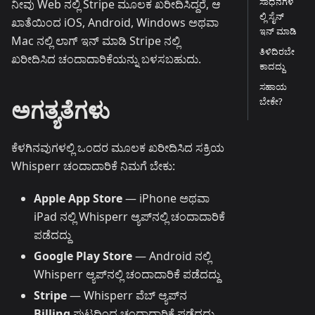
ಸಾಧನಗಳ
ನೀವು Web ನಲ್ಲಿ Stripe ಮೂಲಕ ಖರೀದಿಸಿದ್ದರೆ, ಆ
ಲ್ಲಿ ಸೈನ್
ಖಾತೆಯಿಂದ iOS, Android, Windows ಅಥವಾ
ಇನ್ ಮಾಡಿ
Mac ನಲ್ಲಿ ಲಾಗ್ ಇನ್ ಮಾಡಿ Stripe ನಲ್ಲಿ
ತಿಳಿದಿರಬೇ
ಖರೀದಿಸಿದ ಚಂದಾದಾರಿಕೆಯನ್ನು ಬಳಸಬಹುದು.
ಕಾದದ್ದು
ಸಹಾಯ
ಅಗತ್ಯತೆಗಳು
ಬೇಕೇ?
ಕೆಳಗಿನವುಗಳಲ್ಲಿ ಒಂದರ ಮೂಲಕ ಖರೀದಿಸಿದ ಸಕ್ರಿಯ
Whisperr ಚಂದಾದಾರಿಕೆ ನಿಮಗೆ ಬೇಕು:
Apple App Store
— iPhone ಅಥವಾ
iPad ನಲ್ಲಿ Whisperr ಆ್ಯಪ್‌ನಲ್ಲಿ ಚಂದಾದಾರಿಕೆ
ಪಡೆದದ್ದು
Google Play Store
— Android ನಲ್ಲಿ
Whisperr ಆ್ಯಪ್‌ನಲ್ಲಿ ಚಂದಾದಾರಿಕೆ ಪಡೆದದ್ದು
Stripe
— Whisperr ವೆಬ್ ಆ್ಯಪ್‌ನ
Billing
ಪುಟದಿಂದ ಚಂದಾದಾರಿಕೆ ಪಡೆದದ್ದು