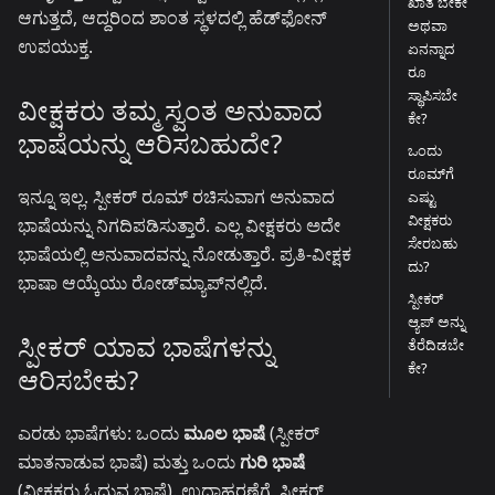
ಖಾತೆ ಬೇಕೇ
ಆಗುತ್ತದೆ, ಆದ್ದರಿಂದ ಶಾಂತ ಸ್ಥಳದಲ್ಲಿ ಹೆಡ್‌ಫೋನ್
ಅಥವಾ
ಉಪಯುಕ್ತ.
ಏನನ್ನಾದ
ರೂ
ಸ್ಥಾಪಿಸಬೇ
ವೀಕ್ಷಕರು ತಮ್ಮ ಸ್ವಂತ ಅನುವಾದ
ಕೇ?
ಭಾಷೆಯನ್ನು ಆರಿಸಬಹುದೇ?
ಒಂದು
ರೂಮ್‌ಗೆ
ಇನ್ನೂ ಇಲ್ಲ. ಸ್ಪೀಕರ್ ರೂಮ್ ರಚಿಸುವಾಗ ಅನುವಾದ
ಎಷ್ಟು
ವೀಕ್ಷಕರು
ಭಾಷೆಯನ್ನು ನಿಗದಿಪಡಿಸುತ್ತಾರೆ. ಎಲ್ಲ ವೀಕ್ಷಕರು ಅದೇ
ಸೇರಬಹು
ಭಾಷೆಯಲ್ಲಿ ಅನುವಾದವನ್ನು ನೋಡುತ್ತಾರೆ. ಪ್ರತಿ-ವೀಕ್ಷಕ
ದು?
ಭಾಷಾ ಆಯ್ಕೆಯು ರೋಡ್‌ಮ್ಯಾಪ್‌ನಲ್ಲಿದೆ.
ಸ್ಪೀಕರ್
ಆ್ಯಪ್ ಅನ್ನು
ಸ್ಪೀಕರ್ ಯಾವ ಭಾಷೆಗಳನ್ನು
ತೆರೆದಿಡಬೇ
ಕೇ?
ಆರಿಸಬೇಕು?
ಎರಡು ಭಾಷೆಗಳು: ಒಂದು
ಮೂಲ ಭಾಷೆ
(ಸ್ಪೀಕರ್
ಮಾತನಾಡುವ ಭಾಷೆ) ಮತ್ತು ಒಂದು
ಗುರಿ ಭಾಷೆ
(ವೀಕ್ಷಕರು ಓದುವ ಭಾಷೆ). ಉದಾಹರಣೆಗೆ, ಸ್ಪೀಕರ್