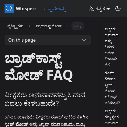
Whisperr
ದಸ್ತಾವೇಜನ್ನು
ಕನ್ನಡ
ವೈಶಿಷ್ಟ್ಯಗಳು
ಬ್ರಾಡ್‌ಕಾಸ್ಟ್ ಮೋಡ್
FAQ
ವೀಕ್ಷಕರು
ಅನುವಾದ
On this page
ವನ್ನು
ಓದುವ
ಬ್ರಾಡ್‌ಕಾಸ್ಟ್
ಬದಲು
ಕೇಳಬಹು
ದೇ?
ಮೋಡ್ FAQ
ರೂಮ್
ತೆರೆದಾಗ
ಸ್ಪೀಚ್
ಮೋಡ್
ವೀಕ್ಷಕರು ಅನುವಾದವನ್ನು ಓದುವ
ಏಕೆ ಆಫ್
ಬದಲು ಕೇಳಬಹುದೇ?
ಆಗಿರುತ್ತದೆ?
ವೀಕ್ಷಕರು
ಹೌದು. ಯಾವುದೇ ವೀಕ್ಷಕರು ರೂಮ್ ಪುಟದ ಕೆಳಗಿನ
ತಮ್ಮ ಸ್ವಂತ
ಅನುವಾದ
ಸ್ಪೀಚ್ ಮೋಡ್
ಅನ್ನು ಟ್ಯಾಪ್ ಮಾಡಬಹುದು, ಮತ್ತು