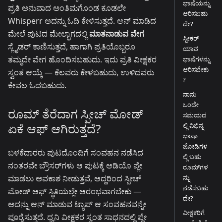
ಭಾಷೆಯನ್ನು
ಪ್ರತಿ ಅನುವಾದ ಅಂತಿಮಗೊಂಡ ಕೂಡಲೇ
ಆರಿಸಬಹು
Whisperr ಅದನ್ನು ಓದಿ ಕೇಳಿಸುತ್ತದೆ. ಆನ್ ಮಾಡಿದ
ದೇ?
ಮೇಲೆ ಪುಟದ ಮೇಲ್ಭಾಗದಲ್ಲಿ
ಮಾತನಾಡುವ ವೇಗ
ಸ್ಪೀಕರ್
ಸ್ಲೈಡರ್ ಕಾಣಿಸುತ್ತದೆ, ಹಾಗಾಗಿ ಪ್ರತಿಯೊಬ್ಬರೂ
ಯಾವ
ತಮ್ಮದೇ ವೇಗ ಹೊಂದಿಸಬಹುದು. ಇದು ಪ್ರತಿ ವೀಕ್ಷಕರ
ಭಾಷೆಗಳನ್ನು
ಆರಿಸಬೇಕು
ಸ್ವಂತ ಆಯ್ಕೆ — ಕೆಲವರು ಕೇಳಬಹುದು, ಉಳಿದವರು
?
ಕೇವಲ ಓದಬಹುದು.
ನಾನು
ಒಂದೇ
ರೂಮ್ ತೆರೆದಾಗ ಸ್ಪೀಚ್ ಮೋಡ್
ಸಮಯದ
ಏಕೆ ಆಫ್ ಆಗಿರುತ್ತದೆ?
ಲ್ಲಿ ವಿಭಿನ್ನ
ಭಾಷಾ
ಜೋಡಿಗಳ
ಬಳಕೆದಾರರು ಪುಟದೊಂದಿಗೆ ಸಂವಹನ ನಡೆಸಿದ
ಲ್ಲಿ ಬಹು
ನಂತರವೇ ಬ್ರೌಸರ್‌ಗಳು ಆ ಪುಟಕ್ಕೆ ಆಡಿಯೊ ಪ್ಲೇ
ರೂಮ್‌ಗಳ
ಮಾಡಲು ಅವಕಾಶ ನೀಡುತ್ತವೆ, ಆದ್ದರಿಂದ ಸ್ಪೀಚ್
ನ್ನು
ನಡೆಸಬಹು
ಮೋಡ್ ಆಫ್ ಸ್ಥಿತಿಯಲ್ಲೇ ಆರಂಭವಾಗಬೇಕು —
ದೇ?
ಅದನ್ನು ಆನ್ ಮಾಡುವ ಟ್ಯಾಪ್ ಆ ಸಂವಹನವನ್ನೇ
ವೀಕ್ಷಕರಿಗೆ
ಪೂರೈಸುತ್ತದೆ. ಧ್ವನಿ ವೀಕ್ಷಕರ ಸ್ವಂತ ಸಾಧನದಲ್ಲಿ ಪ್ಲೇ