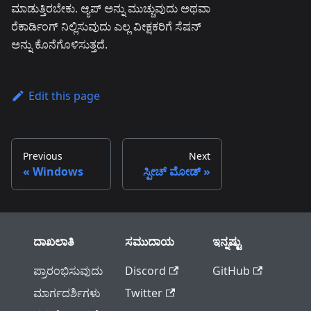
ಮಾಡುತ್ತಿರಬೇಕು. ಆ್ಯಪ್ ಅನ್ನು ಮುಚ್ಚುವುದು ಅಥವಾ
ರೆಕಾರ್ಡಿಂಗ್ ನಿಲ್ಲಿಸುವುದು ಎಲ್ಲ ವೀಕ್ಷಕರಿಗೆ ಸೆಷನ್
ಅನ್ನು ಕೊನೆಗೊಳಿಸುತ್ತದೆ.
Edit this page
Previous
Next
Windows
ಸ್ಪೀಚ್ ಮೋಡ್
ದಾಖಲಾತಿ
ಸಮುದಾಯ
ಇನ್ನಷ್ಟು
ಪ್ರಾರಂಭಿಸುವುದು
Discord
GitHub
ಮಾರ್ಗದರ್ಶಿಗಳು
Twitter