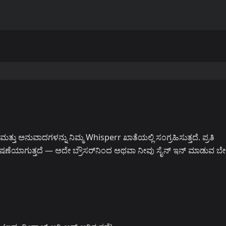
ಳು ಮತ್ತು ಅನುವಾದಗಳನ್ನು ನಿಮ್ಮ Whisperr ಖಾತೆಯಲ್ಲಿ ಸಂಗ್ರಹಿಸುತ್ತದೆ. ಪ್ರತಿ
ಷಣೆಯಾಗುತ್ತದೆ — ಅದೇ ಬ್ರೌಸರ್‌ನಿಂದ ಅಥವಾ ನೀವು ಸೈನ್ ಇನ್ ಮಾಡುವ ಬೇ