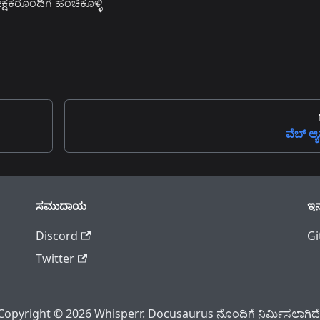
ಪ್ರೇಕ್ಷಕರೊಂದಿಗೆ ಹಂಚಿಕೊಳ್ಳಿ
ವೆಬ್ ಆ್
ಸಮುದಾಯ
ಇನ್
Discord
Gi
Twitter
Copyright © 2026 Whisperr. Docusaurus ನೊಂದಿಗೆ ನಿರ್ಮಿಸಲಾಗಿದೆ