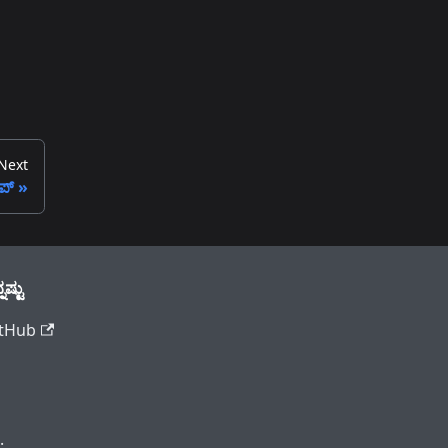
Next
ಯಪ್
ನಷ್ಟು
tHub
.