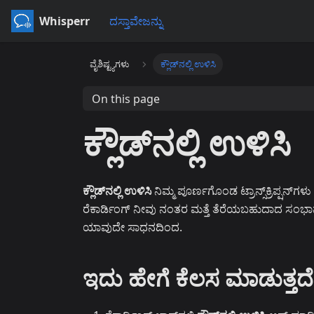
Whisperr
ದಸ್ತಾವೇಜನ್ನು
ವೈಶಿಷ್ಟ್ಯಗಳು
ಕ್ಲೌಡ್‌ನಲ್ಲಿ ಉಳಿಸಿ
On this page
ಕ್ಲೌಡ್‌ನಲ್ಲಿ ಉಳಿಸಿ
ಕ್ಲೌಡ್‌ನಲ್ಲಿ ಉಳಿಸಿ
ನಿಮ್ಮ ಪೂರ್ಣಗೊಂಡ ಟ್ರಾನ್ಸ್‌ಕ್ರಿಪ್ಷನ್‌ಗ
ರೆಕಾರ್ಡಿಂಗ್ ನೀವು ನಂತರ ಮತ್ತೆ ತೆರೆಯಬಹುದಾದ ಸಂಭಾ
ಯಾವುದೇ ಸಾಧನದಿಂದ.
ಇದು ಹೇಗೆ ಕೆಲಸ ಮಾಡುತ್ತದೆ