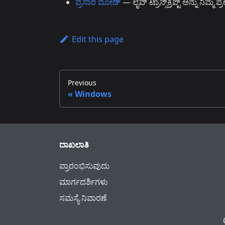
ಪ್ರಸಾರ ಮೋಡ್
— ಲೈವ್ ಟ್ರಾನ್ಸ್‌ಕ್ರಿಪ್ಟ್ ಅನ್ನು ನಿಮ್ಮ 
Edit this page
Previous
Windows
ದಾಖಲಾತಿ
ಪ್ರಾರಂಭಿಸುವುದು
ಮಾರ್ಗದರ್ಶಿಗಳು
ಸಮಸ್ಯೆ ನಿವಾರಣೆ