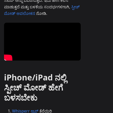
ಸೆಟಪ್ ಅನ್ನು ವಿವರಿಸುತ್ತದೆ. ಇದು ಹೇಗೆ ಕೆಲಸ
ಮಾಡುತ್ತದೆ ಮತ್ತು ಬಳಕೆಯ ಸಂದರ್ಭಗಳಿಗಾಗಿ,
ಸ್ಪೀಚ್
ಮೋಡ್ ಅವಲೋಕನ
ನೋಡಿ.
iPhone/iPad ನಲ್ಲಿ
ಸ್ಪೀಚ್ ಮೋಡ್ ಹೇಗೆ
ಬಳಸಬೇಕು
Whisperr ಆ್ಯಪ್
ತೆರೆಯಿರಿ