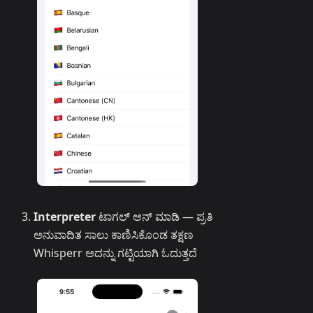
Interpreter
ಟಾಗಲ್ ಆನ್ ಮಾಡಿ — ಪ್ರತಿ
ಅನುವಾದಿತ ಸಾಲು ಕಾಣಿಸಿಕೊಂಡ ತಕ್ಷಣ
Whisperr ಅದನ್ನು ಗಟ್ಟಿಯಾಗಿ ಓದುತ್ತದೆ