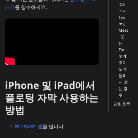
iOS
개요
를 참조하세요.
에서
Tea
ms,
Meet
, 또
는
Zoo
m의
오디
오가
들리
iPhone 및 iPad에서
지 않
는 경
플로팅 자막 사용하는
우
관련 항목
방법
Whisperr 앱
을 엽니다