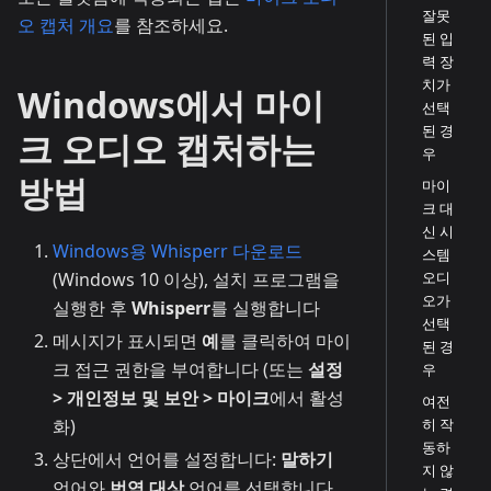
잘못
오 캡처 개요
를 참조하세요.
된 입
력 장
치가
Windows에서 마이
선택
된 경
크 오디오 캡처하는
우
방법
마이
크 대
신 시
Windows용 Whisperr 다운로드
스템
(Windows 10 이상), 설치 프로그램을
오디
오가
실행한 후
Whisperr
를 실행합니다
선택
메시지가 표시되면
예
를 클릭하여 마이
된 경
크 접근 권한을 부여합니다 (또는
설정
우
> 개인정보 및 보안 > 마이크
에서 활성
여전
화)
히 작
동하
상단에서 언어를 설정합니다:
말하기
지 않
언어와
번역 대상
언어를 선택합니다.