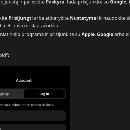
 juostą ir palieskite
Paskyra
, tada prisijunkite su
Google
,
kite
Prisijungti
arba atidarykite
Nustatymai
ir naudokite sk
ba el. paštu ir slaptažodžiu.
niatinklio programą ir prisijunkite su
Apple
,
Google
arba el
oid“: