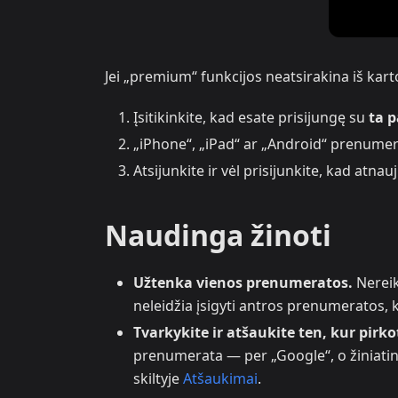
Jei „premium“ funkcijos neatsirakina iš kart
Įsitikinkite, kad esate prisijungę su
ta p
„iPhone“, „iPad“ ar „Android“ prenumer
Atsijunkite ir vėl prisijunkite, kad at
Naudinga žinoti
Užtenka vienos prenumeratos.
Nereik
neleidžia įsigyti antros prenumeratos, 
Tvarkykite ir atšaukite ten, kur pirko
prenumerata — per „Google“, o žiniati
skiltyje
Atšaukimai
.