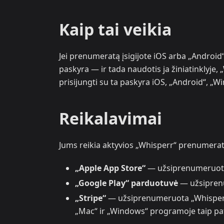
Kaip tai veikia
Jei prenumeratą įsigijote iOS arba „Android“
paskyra — ir tada naudotis ja žiniatinklyje, 
prisijungti su ta paskyra iOS, „Android“, „
Reikalavimai
Jums reikia aktyvios „Whisperr“ prenumerato
„Apple App Store“
— užsiprenumeruota 
„Google Play“ parduotuvė
— užsipren
„Stripe“
— užsiprenumeruota „Whisperr
„Mac“ ir „Windows“ programoje taip pat