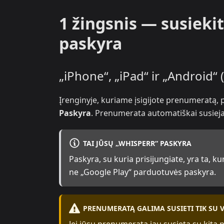
1 žingsnis — susiek
paskyra
„iPhone“, „iPad“ ir „Android“ 
Įrenginyje, kuriame įsigijote prenumeratą, 
Paskyra
. Prenumerata automatiškai susieja
TAI JŪSŲ „WHISPERR“ PASKYRA
Paskyra, su kuria prisijungiate, yra ta, ku
ne „Google Play“ parduotuvės paskyra.
PRENUMERATĄ GALIMA SUSIETI TIK SU 