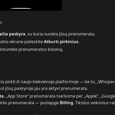
o:
ačia paskyra
, su kuria susieta jūsų prenumerata.
atos ekrane palieskite
Atkurti pirkinius
.
naujintumėte prenumeratos būseną.
ia pirkti iš naujo kiekvienoje platformoje — be to, „Whisper
kol jūsų paskyroje jau yra aktyvi prenumerata.
te.
„App Store“ prenumerata tvarkoma per „Apple“, „Google
nklio prenumerata — puslapyje
Billing
. Tikslius veiksmus ra