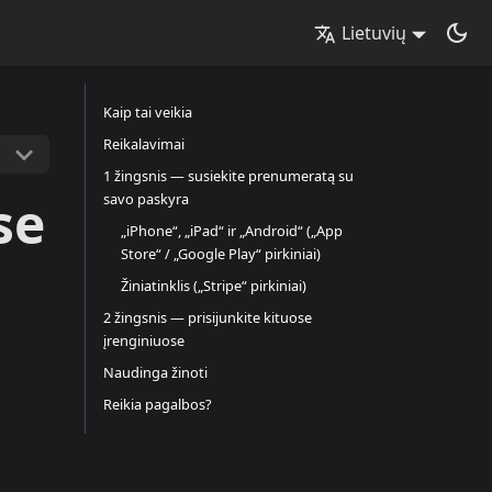
Lietuvių
Kaip tai veikia
Reikalavimai
1 žingsnis — susiekite prenumeratą su
se
savo paskyra
„iPhone“, „iPad“ ir „Android“ („App
Store“ / „Google Play“ pirkiniai)
Žiniatinklis („Stripe“ pirkiniai)
2 žingsnis — prisijunkite kituose
įrenginiuose
Naudinga žinoti
Reikia pagalbos?