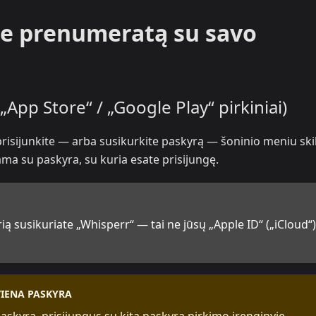
ite prenumeratą su savo
(„App Store“ / „Google Play“ pirkiniai)
prisijunkite — arba susikurkite paskyrą — šoninio meniu skil
ma su paskyra, su kuria esate prisijungę.
rią susikuriate „Whisperr“ — tai ne jūsų „Apple ID“ („iCloud“)
VIENA PASKYRA