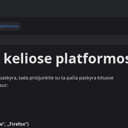
platformose
 keliose platformo
askyra, tada prisijunkite su ta pačia paskyra kituose
sur:
“, „Firefox“)