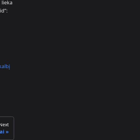
 lieka
id“:
kalbį
Next
ai