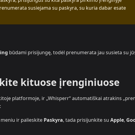
paskyra, prisijungus su kita paskyra pirkimo įrenginyje
renumerata susiejama su paskyra, su kuria dabar esate
ling
būdami prisijungę, todėl prenumerata jau susieta su jū
nkite kituose įrenginiuose
 kitoje platformoje, ir „Whisperr“ automatiškai atrakins „pr
:
 meniu ir palieskite
Paskyra
, tada prisijunkite su
Apple
,
Goo