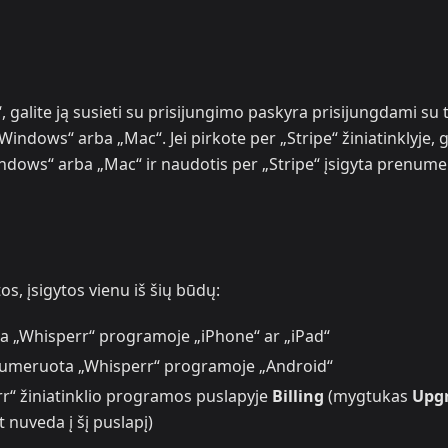
, galite ją susieti su prisijungimo paskyra prisijungdami su 
„Windows“ arba „Mac“. Jei pirkote per „Stripe“ žiniatinklyje, g
Windows“ arba „Mac“ ir naudotis per „Stripe“ įsigyta prenume
s, įsigytos vienu iš šių būdų:
„Whisperr“ programoje „iPhone“ ar „iPad“
umeruota „Whisperr“ programoje „Android“
“ žiniatinklio programos puslapyje
Billing
(mygtukas
Upg
 nuveda į šį puslapį)