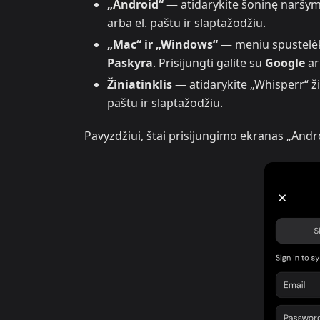
„Android“
— atidarykite šoninę naršymo
arba el. paštu ir slaptažodžiu.
„Mac“ ir „Windows“
— meniu spustelė
Paskyra
. Prisijungti galite su
Google
ar
Žiniatinklis
— atidarykite „Whisperr“ ži
paštu ir slaptažodžiu.
Pavyzdžiui, štai prisijungimo ekranas „Andr