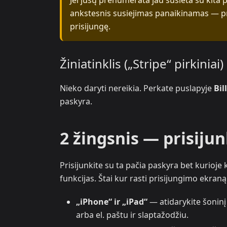
Jei jūsų prenumerata jau susieta su kita 
ankstesnis susiejimas panaikinamas — p
prisijungę.
Žiniatinklis („Stripe“ pirkiniai)
Nieko daryti nereikia. Perkate puslapyje
Bil
paskyra.
2 žingsnis — prisiju
Prisijunkite su ta pačia paskyra bet kurioje
funkcijas. Štai kur rasti prisijungimo ekraną
„iPhone“ ir „iPad“
— atidarykite šoninį
arba el. paštu ir slaptažodžiu.