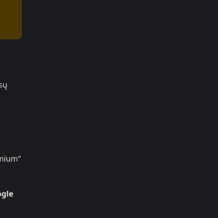
sų
emium“
gle