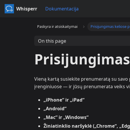
Whisperr
Dokumentacija
Paskyra ir atsiskaitymai
Prisijungimas keliose 
On this page
Prisijungimas
Vieną kartą susiekite prenumeratą su savo p
įrenginiuose — ir jūsų prenumerata veiks vi
„iPhone“ ir „iPad“
„Android“
„Mac“ ir „Windows“
Žiniatinklio naršyklė („Chrome“, „Edge