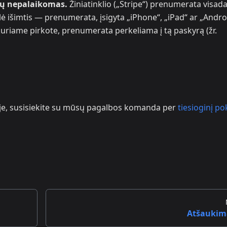
rų nepalaikomas.
Žiniatinklio („Stripe“) prenumerata visada
elė išimtis — prenumerata, įsigyta „iPhone“, „iPad“ ar „Andro
 kuriame pirkote, prenumerata perkeliama į tą paskyrą (žr.
je, susisiekite su mūsų pagalbos komanda per
tiesioginį po
Atšaukim