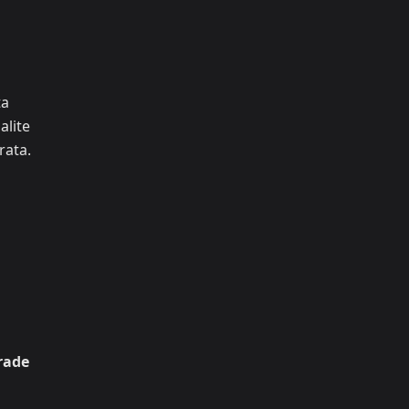
ta
alite
rata.
rade