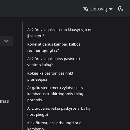
Lietuvių
Ar žiūrovai gali vertimo klausytis, o ne
jį skaityti?
Kodėl atidarius kambarį kalbos
režimas išjungtas?
Ar žiūrovai gali patys pasirinkti
vertimo kalbą?
Kokias kalbas turi pasirinkti
pranešėjas?
Ar galiu vienu metu vykdyti kelis
kambarius su skirtingomis kalbų
poromis?
ienas
Ar žiūrovams reikia paskyros arba ką
nors įdiegti?
Kiek žiūrovų gali prisijungti prie
kambario?