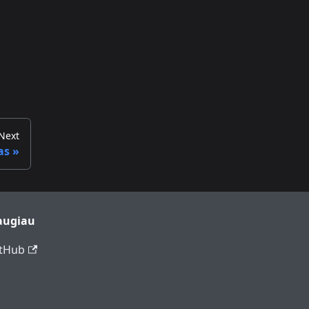
Next
as
augiau
tHub