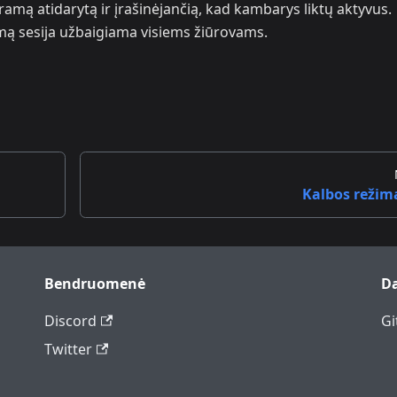
gramą atidarytą ir įrašinėjančią, kad kambarys liktų aktyvus.
ą sesija užbaigiama visiems žiūrovams.
Kalbos režim
Bendruomenė
D
Discord
Gi
Twitter