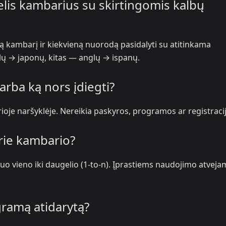
elis kambarius su skirtingomis kalbų
rą kambarį ir kiekvieną nuorodą pasidalyti su atitinkama
glų → japonų, kitas — anglų → ispanų.
arba ką nors įdiegti?
ioje naršyklėje. Nereikia paskyros, programos ar registraci
prie kambario?
uo vieno iki daugelio (1-to-n). Įprastiems naudojimo atveja
ogramą atidarytą?