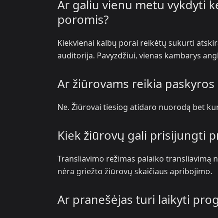
Ar galiu vienu metu vykdyti k
poromis?
Kiekvienai kalbų porai reikėtų sukurti atski
auditorija. Pavyzdžiui, vienas kambarys an
Ar žiūrovams reikia paskyros 
Ne. Žiūrovai tiesiog atidaro nuorodą bet kur
Kiek žiūrovų gali prisijungti 
Transliavimo režimas palaiko transliavimą n
nėra griežto žiūrovų skaičiaus apribojimo.
Ar pranešėjas turi laikyti pr