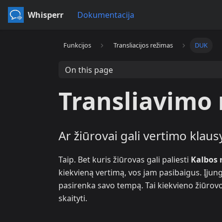
Whisperr
Dokumentacija
Funkcijos
Transliacijos režimas
DUK
On this page
Transliavimo
Ar žiūrovai gali vertimo klausyt
Taip. Bet kuris žiūrovas gali paliesti
Kalbos 
kiekvieną vertimą, vos jam pasibaigus. Įjun
pasirenka savo tempą. Tai kiekvieno žiūrovo 
skaityti.