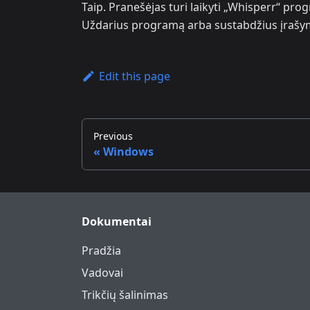
Taip. Pranešėjas turi laikyti „Whisperr“ pro
Uždarius programą arba sustabdžius įrašym
Edit this page
Previous
Windows
Dokumentai
Pradžia
Vadovai
Trikčių šalinimas