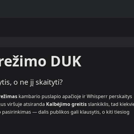
 režimo DUK
is, o ne jį skaityti?
režimas
kambario puslapio apačioje ir Whisperr perskaitys
gus viršuje atsiranda
Kalbėjimo greitis
slankiklis, tad kiekv
pasirinkimas — dalis publikos gali klausytis, o kiti tiesiog