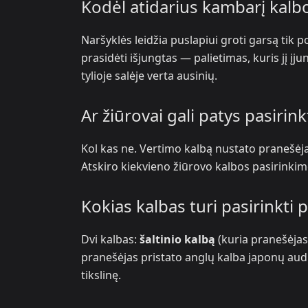
Kodėl atidarius kambarį kalb
Naršyklės leidžia puslapiui groti garsą tik 
prasidėti išjungtas — palietimas, kuris jį įju
tylioje salėje verta ausinių.
Ar žiūrovai gali patys pasirin
Kol kas ne. Vertimo kalbą nustato pranešėjas
Atskiro kiekvieno žiūrovo kalbos pasirinki
Kokias kalbas turi pasirinkti 
Dvi kalbas:
šaltinio kalbą
(kuria pranešėjas
pranešėjas pristato anglų kalba japonų audito
tikslinę.