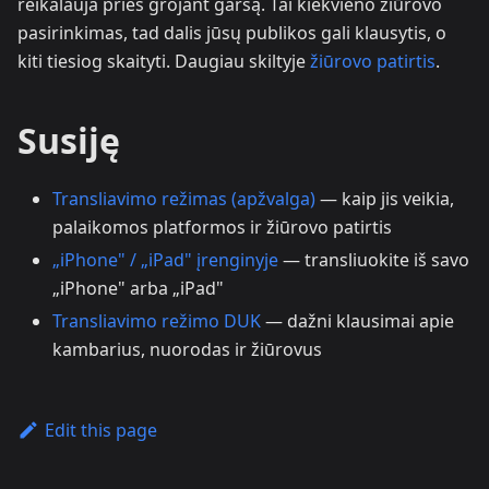
reikalauja prieš grojant garsą. Tai kiekvieno žiūrovo
pasirinkimas, tad dalis jūsų publikos gali klausytis, o
kiti tiesiog skaityti. Daugiau skiltyje
žiūrovo patirtis
.
Susiję
Transliavimo režimas (apžvalga)
— kaip jis veikia,
palaikomos platformos ir žiūrovo patirtis
„iPhone" / „iPad" įrenginyje
— transliuokite iš savo
„iPhone" arba „iPad"
Transliavimo režimo DUK
— dažni klausimai apie
kambarius, nuorodas ir žiūrovus
Edit this page