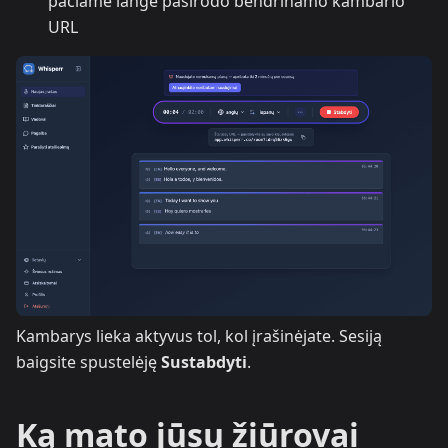
pačiame lange pasirodo bendrinamo kambario
URL
Kambarys lieka aktyvus tol, kol įrašinėjate. Sesiją
baigsite spustelėję
Sustabdyti
.
Ką mato jūsų žiūrovai