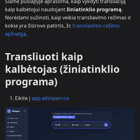
Šiame puslapyje aprašoma, kaip vykdyti transliaciją
kaip kalbėtojui naudojant
žiniatinklio programą
.
Norėdami sužinoti, kaip veikia transliavimo režimas ir
kokia yra žiūrovo patirtis, žr.
transliavimo režimo
apžvalgą
.
Transliuoti kaip
kalbėtojas (žiniatinklio
programa)
Eikite į
app.whisperr.co