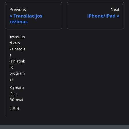
Previous
Next
Transliacijos
iPhone/iPad
režimas
Transliuo
ti kaip
kalbėtoja
s
(žiniatink
lio
program
a)
Ką mato
jūsų
žiūrovai
Susiję